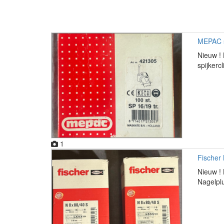
MEPAC s
Nieuw ! 
spijkerc
1
Fischer 
Nieuw ! 
Nagelplu