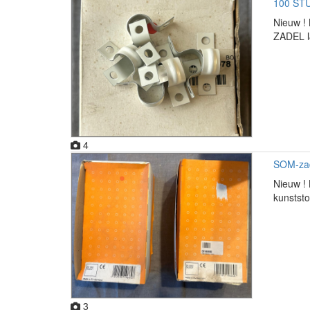
100 STU
Nieuw ! 
ZADEL IJ
4
SOM-zade
Nieuw ! 
kunststo
3