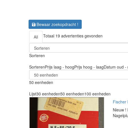
Bewaar zoekopdracht !
Totaal 19 advertenties gevonden
All
Sorteren
Sorteren
Prijs laag - hoog
Prijs hoog - laag
Datum oud - 
50 eenheden
Lijst
30 eenheden
50 eenheden
100 eenheden
Fischer 
Nieuw ! 
Nagelplu