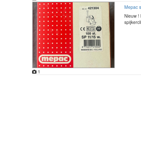
Mepac sp
Nieuw ! 
spijkerc
1