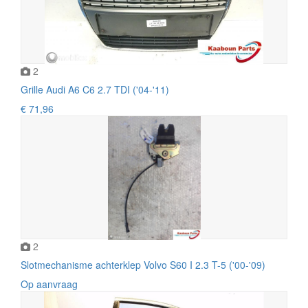
2
Grille Audi A6 C6 2.7 TDI ('04-'11)
€ 71,96
2
Slotmechanisme achterklep Volvo S60 I 2.3 T-5 ('00-'09)
Op aanvraag