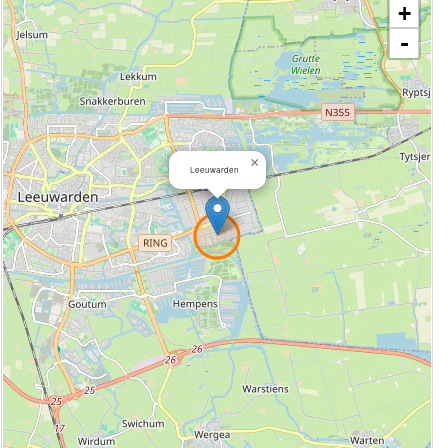
+
-
×
Leeuwarden