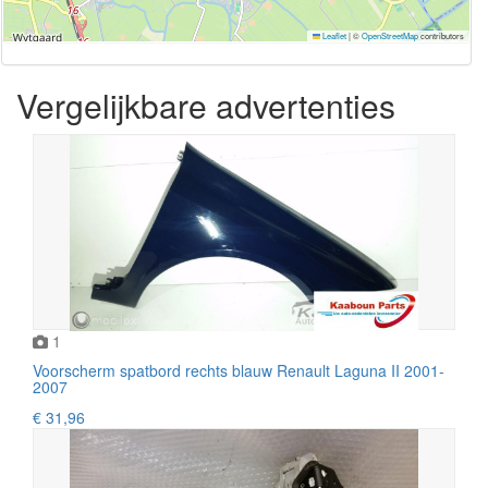
Leaflet
|
©
OpenStreetMap
contributors
Vergelijkbare advertenties
1
Voorscherm spatbord rechts blauw Renault Laguna II 2001-
2007
€ 31,96