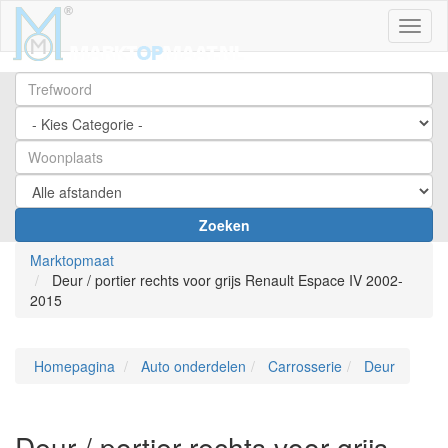
Toggl
Zoeken
Marktopmaat
Deur / portier rechts voor grijs Renault Espace IV 2002-
2015
Homepagina
Auto onderdelen
Carrosserie
Deur
Deur / portier rechts voor grijs