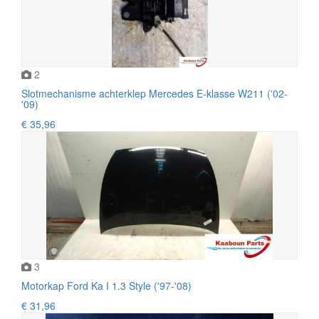
2
Slotmechanisme achterklep Mercedes E-klasse W211 ('02-
'09)
€ 35,96
3
Motorkap Ford Ka I 1.3 Style ('97-'08)
€ 31,96