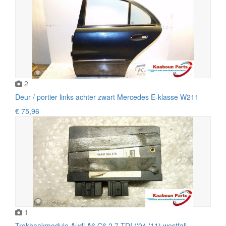
2
Deur / portier links achter zwart Mercedes E-klasse W211
€ 75,96
1
Trekhaakmodule Audi A6 C6 2.7 TDI ('04-'11) westfall