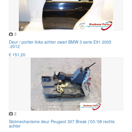
3
Deur / portier links achter zwart BMW 3 serie E91 2005
-2012
€ 151,20
2
Slotmechanisme deur Peugeot 307 Break ('03-'08 rechts
achter