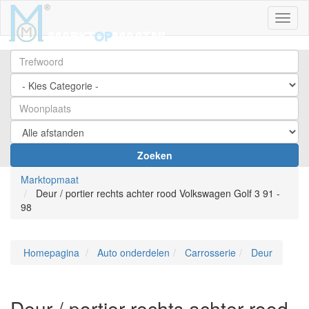
Toggl
Zoeken
Marktopmaat
Deur / portier rechts achter rood Volkswagen Golf 3 91 -
98
Homepagina
Auto onderdelen
Carrosserie
Deur
Deur / portier rechts achter rood