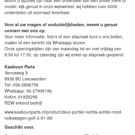
Mocht u opzoek zijn naar een onderdeel van een ander merk of
model, kijk gerust in onze webwinkel, wij hebben ruim 6000
onderdelen uit voorraad leverbaar.
Voor al uw vragen of onduidelijkheden, neemt u gerust
contact met ons op.
Voor meer informatie, foto's of een afspraak kunt u ons bellen,
mailen of een bericht via Whatsapp sturen.
Onze openingstijden zijn van maandag tot en met vrijdag van
8:30 tot 17:30, op zaterdag zijn wij enkel op afspraak geopend.
Kaaboun Parts
Venusweg 9
8938 BC Leeuwarden
Tel: 058-2898758
Whatsapp: 06-27906196
KvKnr. 61935298
RDW erkend bedrijf
www.kaabounparts.nl/product/deur-portier-rechts-achter-rood-
volkswagen-golf-3-91-98/
Geschikt voor.