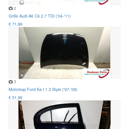
2
Grille Audi A6 C6 2.7 TDI ('04-'11)
€ 71,96
3
Motorkap Ford Ka I 1.3 Style ('97-'08)
€ 31,96