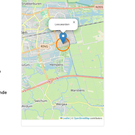
×
Leeuwarden
e
ende
Leaflet
|
©
OpenStreetMap
contributors