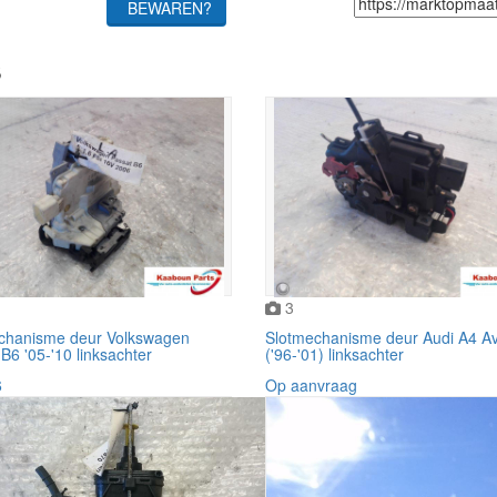
BEWAREN?
s
3
chanisme deur Volkswagen
Slotmechanisme deur Audi A4 A
B6 '05-'10 linksachter
('96-'01) linksachter
6
Op aanvraag