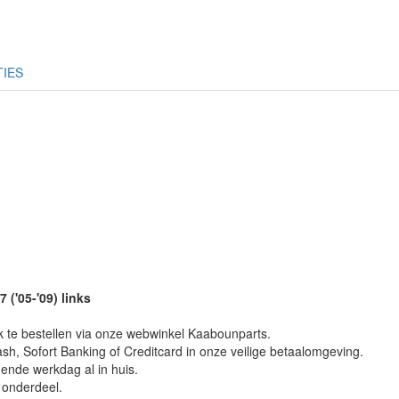
TIES
('05-'09) links
k te bestellen via onze webwinkel Kaabounparts.
sh, Sofort Banking of Creditcard in onze veilige betaalomgeving.
gende werkdag al in huis.
e onderdeel.