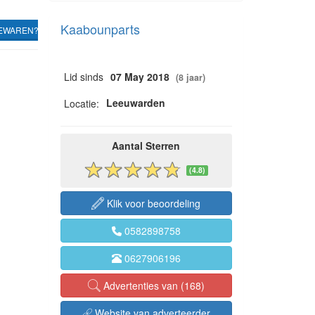
Kaabounparts
EWAREN?
Lid sinds
07 May 2018
(8 jaar)
Leeuwarden
Locatie:
Aantal Sterren
(4.8)
Klik voor beoordeling
0582898758
0627906196
Advertenties van (168)
Website van adverteerder