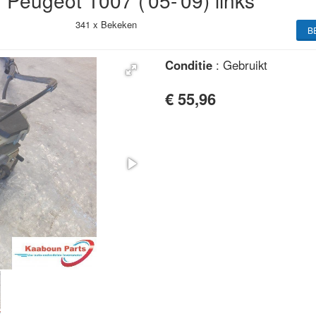
Peugeot 1007 ('05-'09) links
341 x
Bekeken
B
Conditie
: Gebruikt
€ 55,96