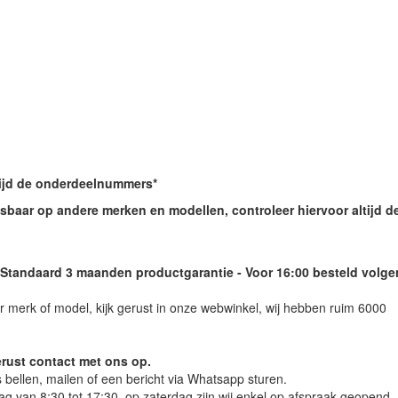
ltijd de onderdeelnummers*
sbaar op andere merken en modellen, controleer hiervoor altijd d
 Standaard 3 maanden productgarantie - Voor 16:00 besteld volg
 merk of model, kijk gerust in onze webwinkel, wij hebben ruim 6000
erust contact met ons op.
s bellen, mailen of een bericht via Whatsapp sturen.
ag van 8:30 tot 17:30, op zaterdag zijn wij enkel op afspraak geopend.