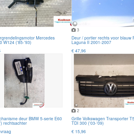
3
rgrendelingsmotor Mercedes
Deur / portier rechts voor blauw 
0 W124 ('85-'93)
Laguna II 2001-2007
6
€ 47,96
2
chanisme deur BMW 5-serie E60
Grille Volkswagen Transporter T5
7) rechtsachter
TDI 300 ('03-'09)
vraag
€ 15,96