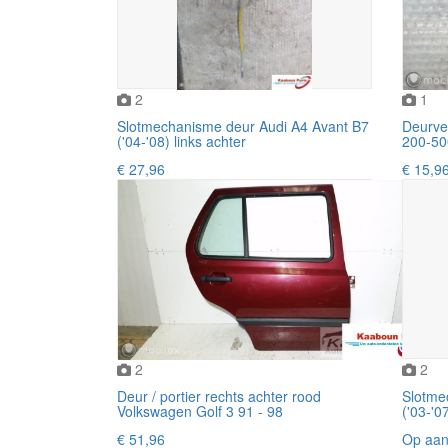
2
1
Slotmechanisme deur Audi A4 Avant B7
Deurve
('04-'08) links achter
200-50
€ 27,96
€ 15,9
2
2
Deur / portier rechts achter rood
Slotme
Volkswagen Golf 3 91 - 98
('03-'0
€ 51,96
Op aan