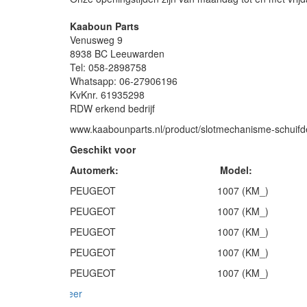
Kaaboun Parts
Venusweg 9
8938 BC Leeuwarden
Tel: 058-2898758
Whatsapp: 06-27906196
KvKnr. 61935298
RDW erkend bedrijf
www.kaabounparts.nl/product/slotmechanisme-schuifde
Geschikt voor
Automerk: Model: Bo
PEUGEOT 1007 (KM_) 200
PEUGEOT 1007 (KM_) 200
PEUGEOT 1007 (KM_) 200
PEUGEOT 1007 (KM_) 200
PEUGEOT 1007 (KM_) 200
meer