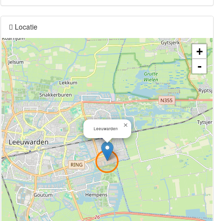
Locatie
+
-
×
Leeuwarden