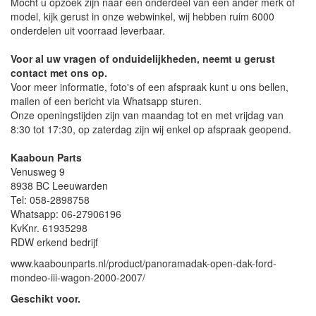
Mocht u opzoek zijn naar een onderdeel van een ander merk of
model, kijk gerust in onze webwinkel, wij hebben ruim 6000
onderdelen uit voorraad leverbaar.
Voor al uw vragen of onduidelijkheden, neemt u gerust
contact met ons op.
Voor meer informatie, foto's of een afspraak kunt u ons bellen,
mailen of een bericht via Whatsapp sturen.
Onze openingstijden zijn van maandag tot en met vrijdag van
8:30 tot 17:30, op zaterdag zijn wij enkel op afspraak geopend.
Kaaboun Parts
Venusweg 9
8938 BC Leeuwarden
Tel: 058-2898758
Whatsapp: 06-27906196
KvKnr. 61935298
RDW erkend bedrijf
www.kaabounparts.nl/product/panoramadak-open-dak-ford-
mondeo-iii-wagon-2000-2007/
Geschikt voor.