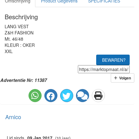
Omschrijving
Product Gegevens
SPECIFICATIES
Beschrijving
LANG VEST
Z&H FASHION
Mt. 46/48
KLEUR : OKER
XXL
BEWAREN?
Volgen
Advertentie Nr: 11387
Arnico
Lid sinds
09 Jan 2017
(10 jaar)