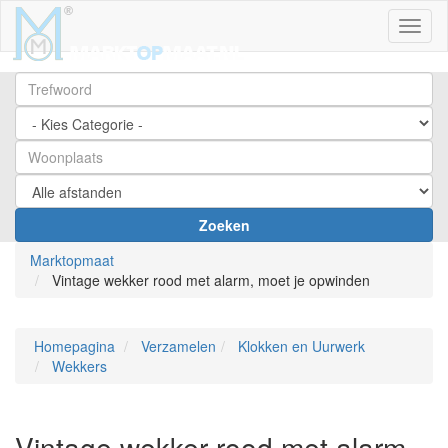
Toggl
Zoeken
Marktopmaat
Vintage wekker rood met alarm, moet je opwinden
Homepagina
Verzamelen
Klokken en Uurwerk
Wekkers
Vintage wekker rood met alarm,