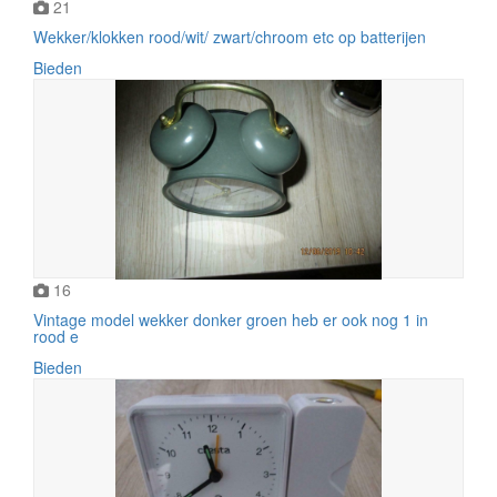
21
Wekker/klokken rood/wit/ zwart/chroom etc op batterijen
Bieden
16
Vintage model wekker donker groen heb er ook nog 1 in
rood e
Bieden