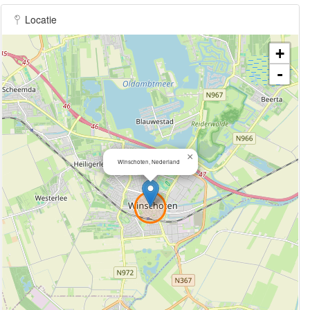
Locatie
+
-
×
Winschoten, Nederland