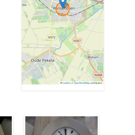
Leaflet
|
©
OpenStreetMap
contributors