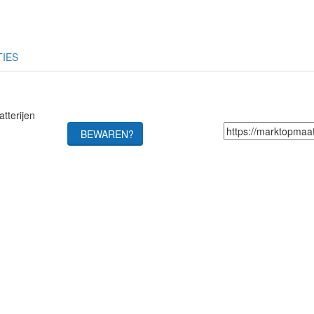
TIES
atterijen
BEWAREN?