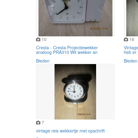
10
16
Cresta - Cresta Projectiewekker
Vintag
analoog PRA310 Wit wekker an
heb er 
Bieden
Bieden
7
vintage reis wekkertje met opschrift