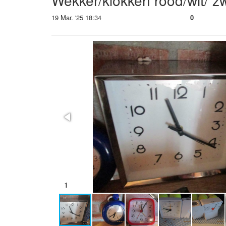
Wekker/klokken rood/wit/ zw
19 Mar. '25 18:34
0
2