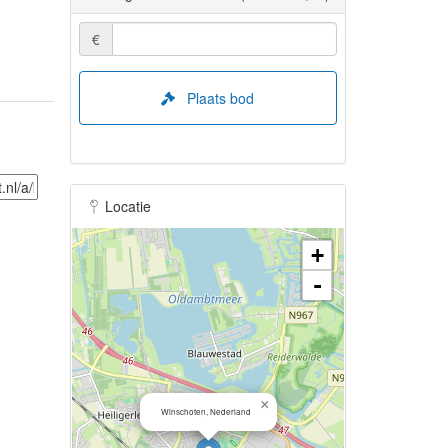
€
Plaats bod
Locatie
+
-
×
Winschoten, Nederland