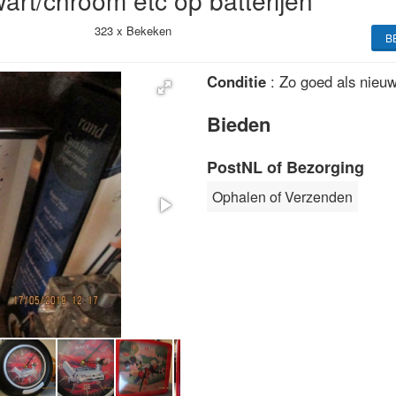
art/chroom etc op batterijen
323 x
Bekeken
B
Conditie
: Zo goed als nieu
Bieden
PostNL of Bezorging
Ophalen of Verzenden