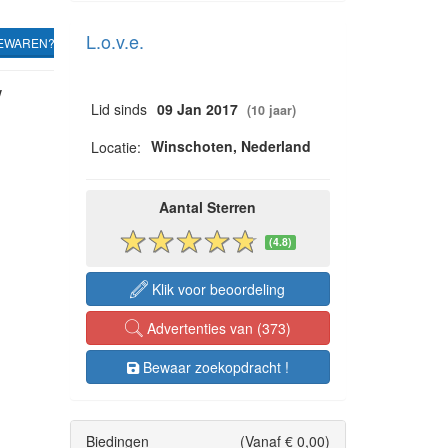
L.o.v.e.
EWAREN?
w
Lid sinds
09 Jan 2017
(10 jaar)
Winschoten, Nederland
Locatie:
Aantal Sterren
(4.8)
Klik voor beoordeling
Advertenties van (373)
Bewaar zoekopdracht !
Biedingen
(Vanaf € 0,00)