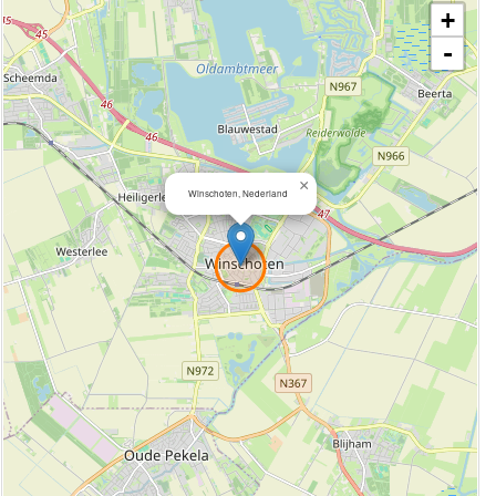
+
-
×
Winschoten, Nederland