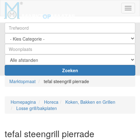
Toggl
Zoeken
Marktopmaat
tefal steengrill pierrade
Homepagina
Horeca
Koken, Bakken en Grillen
Losse grill/bakplaten
tefal steengrill pierrade