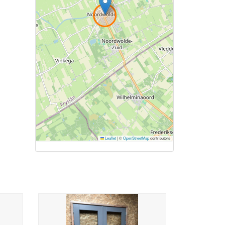
Leaflet
|
©
OpenStreetMap
contributors