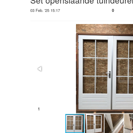
Set openslaande tuindeure
03 Feb. '25 15:17
0
1
2