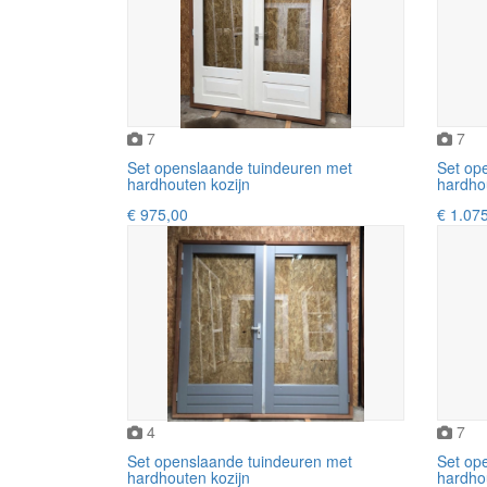
7
7
Set openslaande tuindeuren met
Set op
hardhouten kozijn
hardho
€ 975,00
€ 1.07
4
7
Set openslaande tuindeuren met
Set op
hardhouten kozijn
hardho