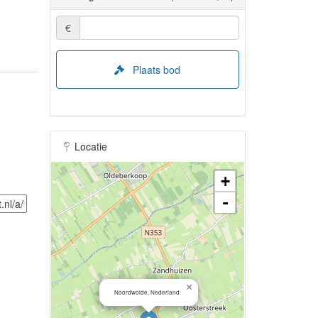
€
Plaats bod
Locatie
+
-
×
Noordwolde, Nederland