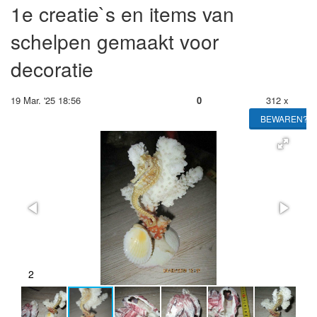
1e creatie`s en items van
schelpen gemaakt voor
decoratie
19 Mar. '25 18:56
0
312 x
BEWAREN?
2