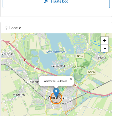
Plaats bod
Locatie
+
-
×
Winschoten, Nederland