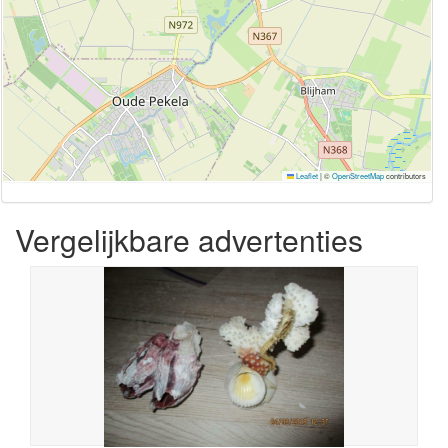
Leaflet
|
©
OpenStreetMap
contributors
Vergelijkbare advertenties