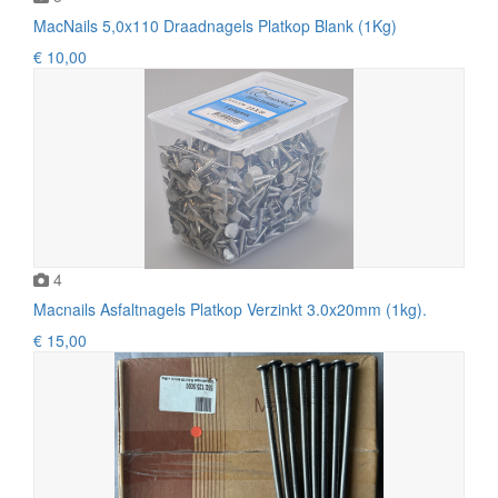
MacNails 5,0x110 Draadnagels Platkop Blank (1Kg)
€ 10,00
4
Macnails Asfaltnagels Platkop Verzinkt 3.0x20mm (1kg).
€ 15,00