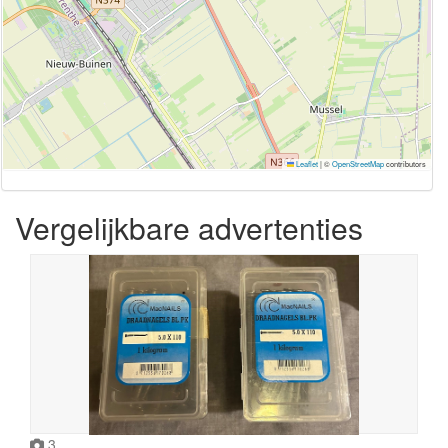
Leaflet
|
©
OpenStreetMap
contributors
Vergelijkbare advertenties
3