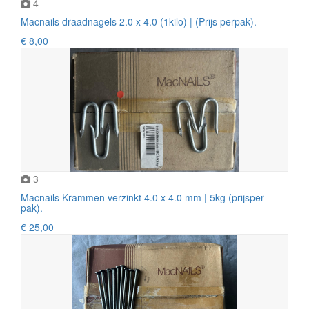
4
Macnails draadnagels 2.0 x 4.0 (1kilo) | (Prijs perpak).
€ 8,00
3
Macnails Krammen verzinkt 4.0 x 4.0 mm | 5kg (prijsper
pak).
€ 25,00