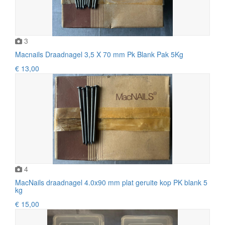
3
Macnails Draadnagel 3,5 X 70 mm Pk Blank Pak 5Kg
€ 13,00
4
MacNails draadnagel 4.0x90 mm plat geruite kop PK blank 5
kg
€ 15,00