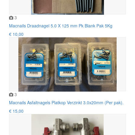
3
Macnails Draadnagel 5.0 X 125 mm Pk Blank Pak 5Kg
€ 10,00
3
Macnails Asfaltnagels Platkop Verzinkt 3.0x20mm (Per pak).
€ 15,00