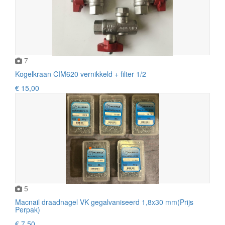
7
Kogelkraan CIM620 vernikkeld + filter 1/2
€ 15,00
5
Macnail draadnagel VK gegalvaniseerd 1,8x30 mm(Prijs
Perpak)
€ 7,50