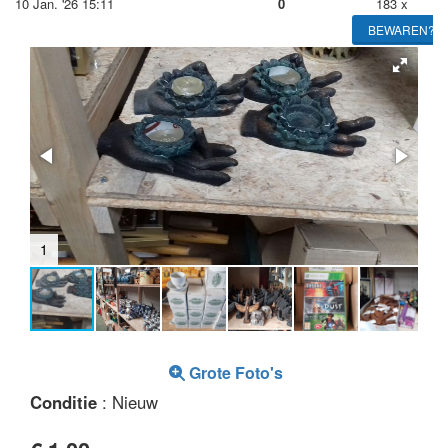
10 Jan. '26 15:11
0
183 x
BEWAREN?
1
2
Grote Foto's
Conditie
: Nieuw