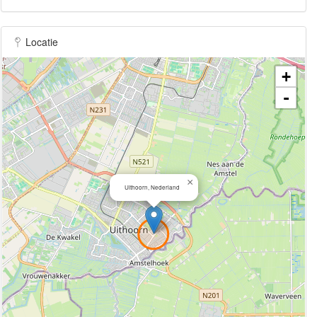
Locatie
+
-
×
Uithoorn, Nederland