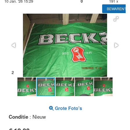
10 Jan. '26 15:29
0
191 x
BEWAREN?
2
Grote Foto's
Conditie
: Nieuw