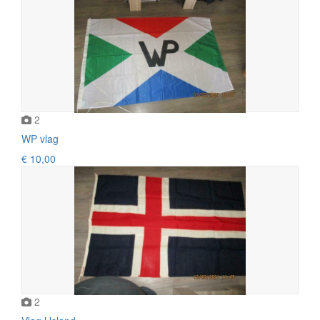
2
WP vlag
€ 10,00
2