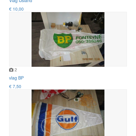
Vlag IJsland
€ 10,00
2
vlag BP
€ 7,50