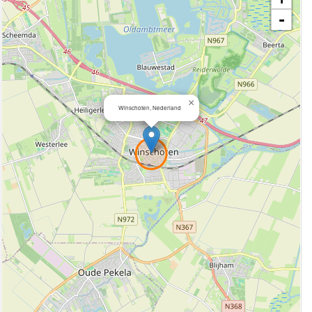
-
×
Winschoten, Nederland