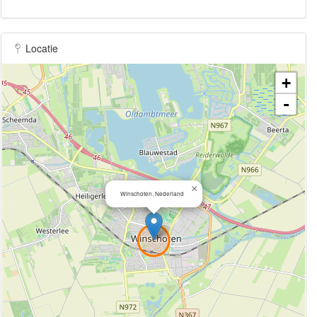
Locatie
+
-
×
Winschoten, Nederland