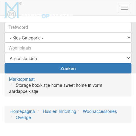
Toggl
Zoeken
Marktopmaat
Storage box/kistje home sweet home in vorm
aardappelkistje
Homepagina
Huis en Inrichting
Woonaccessoires
Overige