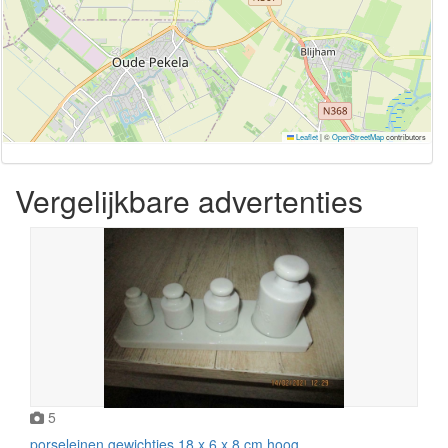
Leaflet
|
©
OpenStreetMap
contributors
Vergelijkbare advertenties
5
porseleinen gewichtjes 18 x 6 x 8 cm hoog