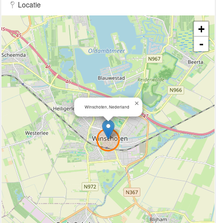
Locatie
+
-
×
Winschoten, Nederland