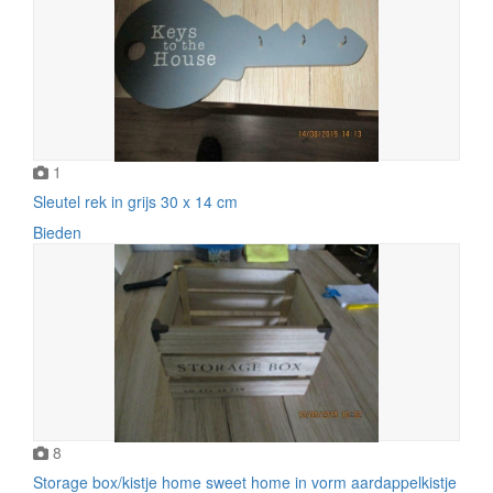
1
Sleutel rek in grijs 30 x 14 cm
Bieden
8
Storage box/kistje home sweet home in vorm aardappelkistje