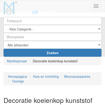
Toggl
Zoeken
Marktopmaat
Decoratie koeienkop kunststof
Homepagina
Huis en Inrichting
Woonaccessoires
Overige
Decoratie koeienkop kunststof