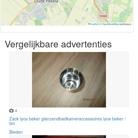
Leaflet
|
©
OpenStreetMap
contributors
Vergelijkbare advertenties
4
Zack lyos beker glanzendbadkameraccessoires lyos beker /
tim
Bieden