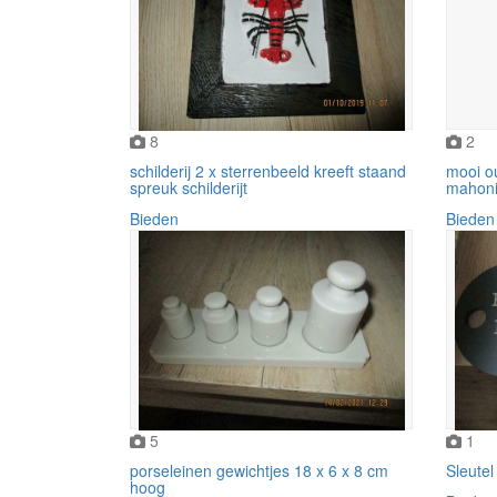
8
2
schilderij 2 x sterrenbeeld kreeft staand
mooi ou
spreuk schilderijt
mahoni
Bieden
Bieden
5
1
porseleinen gewichtjes 18 x 6 x 8 cm
Sleutel
hoog