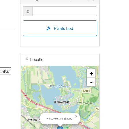
€
Plaats bod
Locatie
+
-
×
Winschoten, Nederland