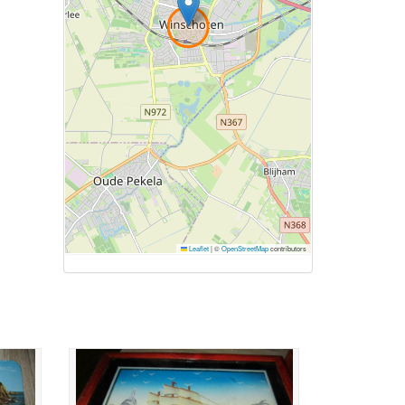
Leaflet
|
©
OpenStreetMap
contributors