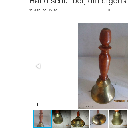
Hand schut bel, om ergens
15 Jan. '25 19:14
0
2