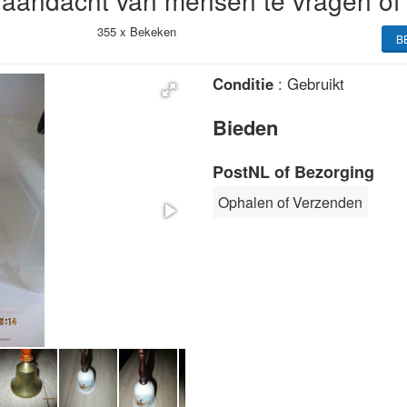
 aandacht van mensen te vragen of 
355 x
Bekeken
B
Conditie
: Gebruikt
Bieden
PostNL of Bezorging
Ophalen of Verzenden