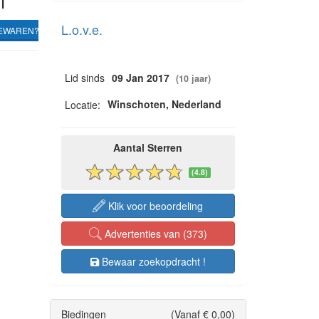
i
L.o.v.e.
EWAREN?
Lid sinds
09 Jan 2017
(10 jaar)
Winschoten, Nederland
Locatie:
Aantal Sterren
(4.8)
Klik voor beoordeling
Advertenties van (373)
Bewaar zoekopdracht !
Biedingen
(Vanaf € 0,00)