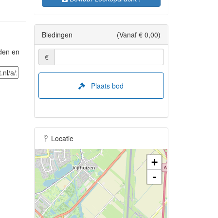
Biedingen
(Vanaf € 0,00)
eden en
€
Plaats bod
Locatie
+
-