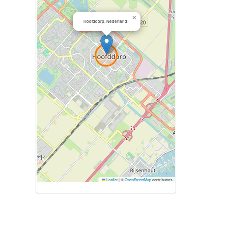
×
Hoofddorp, Nederland
Leaflet
|
©
OpenStreetMap
contributors