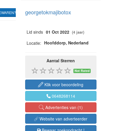
georgetokmajibotox
EWAREN?
Lid sinds
01 Oct 2022
(4 jaar)
Hoofddorp, Nederland
Locatie:
Aantal Sterren
Not Rated
Klik voor beoordeling
0648268114
Advertenties van (1)
Website van adverteerder
Bewaar zoekopdracht !