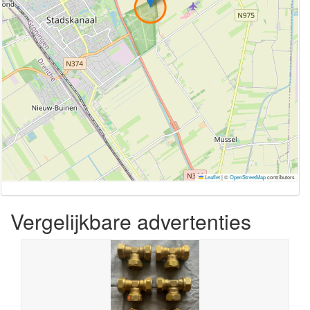
Leaflet
|
©
OpenStreetMap
contributors
Vergelijkbare advertenties