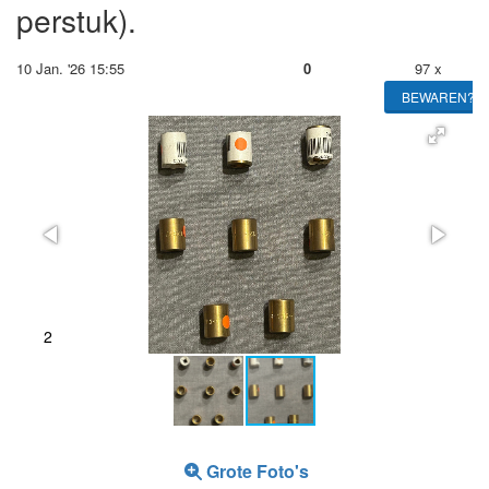
perstuk).
10 Jan. '26 15:55
0
97 x
BEWAREN?
2
Grote Foto's