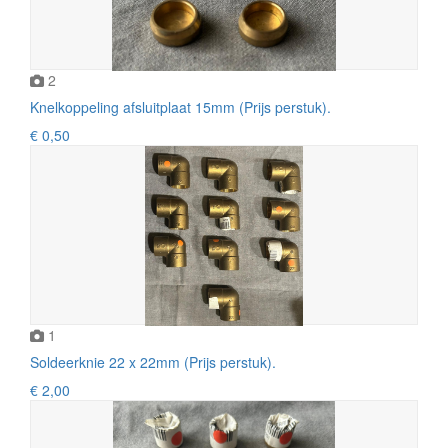
2
Knelkoppeling afsluitplaat 15mm (Prijs perstuk).
€ 0,50
1
Soldeerknie 22 x 22mm (Prijs perstuk).
€ 2,00