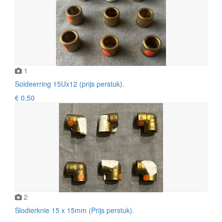
1
Soldeerring 15Ux12 (prijs perstuk).
€ 0,50
2
Slodierknie 15 x 15mm (Prijs perstuk).