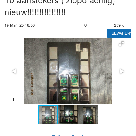
nieuw!!!!!!!!!!!!!!!!
19 Mar. '25 18:56
0
259 x
BEWAREN?
1
2