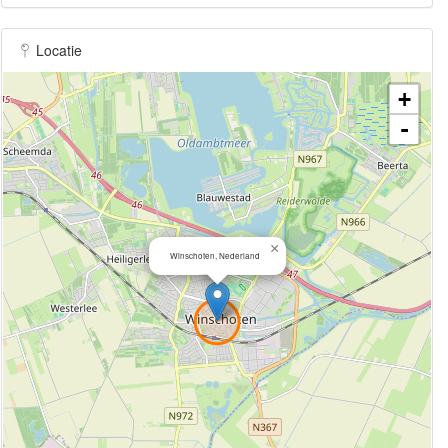
Locatie
+
-
×
Winschoten, Nederland