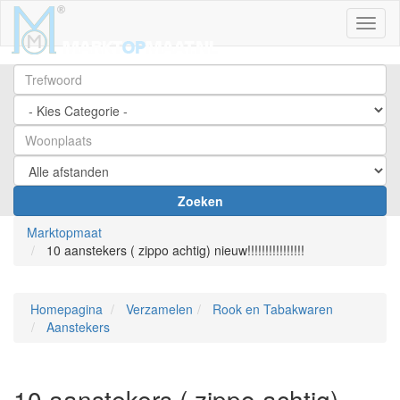
Toggl
Zoeken
Marktopmaat
10 aanstekers ( zippo achtig) nieuw!!!!!!!!!!!!!!!!
Homepagina
Verzamelen
Rook en Tabakwaren
Aanstekers
10 aanstekers ( zippo achtig)