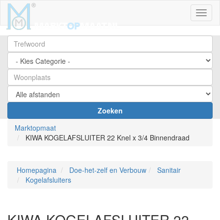
Toggl
Zoeken
Marktopmaat
KIWA KOGELAFSLUITER 22 Knel x 3/4 Binnendraad
Homepagina
Doe-het-zelf en Verbouw
Sanitair
Kogelafsluiters
KIWA KOGELAFSLUITER 22