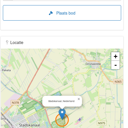
Plaats bod
Locatie
+
-
×
Stadskanaal, Nederland