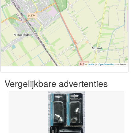
Leaflet
|
©
OpenStreetMap
contributors
Vergelijkbare advertenties