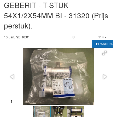
GEBERIT - T-STUK
54X1/2X54MM BI - 31320 (Prijs
perstuk).
10 Jan. '26 16:01
0
114 x
BEWAREN?
2