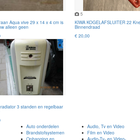
5
aan Aqua vive 29 x 14 x 4 cm is
KIWA KOGELAFSLUITER 22 Knel
uw alleen geen
Binnendraad
0
€ 20,00
radiator 3 standen en regelbaar
e
0
Auto onderdelen
Audio, Tv en Video
Brandstofsystemen
Film en Video
Ophanging en
Audio-Tv- en Video-