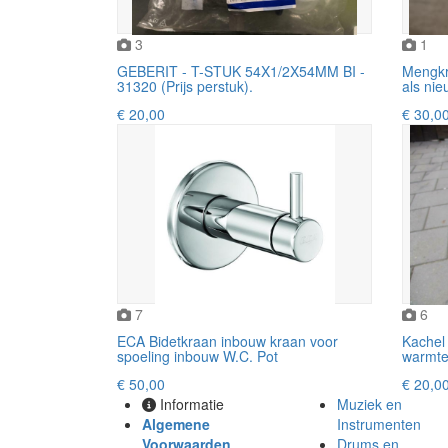
3
1
GEBERIT - T-STUK 54X1/2X54MM BI -
Mengkr
31320 (Prijs perstuk).
als nie
€ 20,00
€ 30,0
7
6
ECA Bidetkraan inbouw kraan voor
Kachel 
spoeling inbouw W.C. Pot
warmt
€ 50,00
€ 20,0
Informatie
Muziek en
Algemene
Instrumenten
Voorwaarden
Drums en