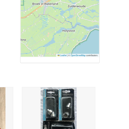
Leaflet
|
©
OpenStreetMap
contributors