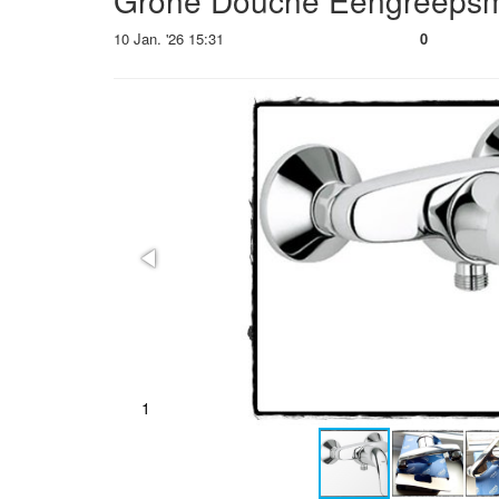
Grohe Douche Eengreepsm
10 Jan. '26 15:31
0
1
2