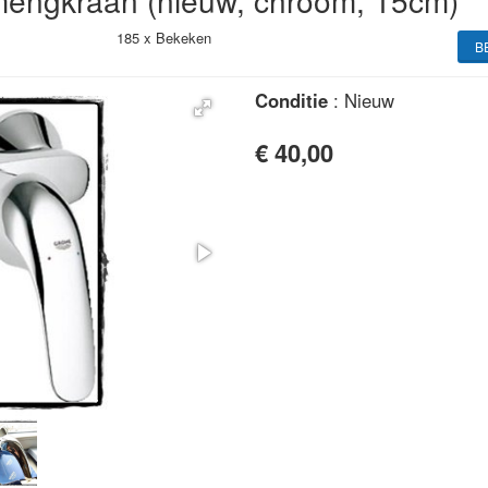
engkraan (nieuw, chroom, 15cm)
185 x
Bekeken
B
Conditie
: Nieuw
€ 40,00