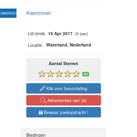
Kwemmer
EWAREN?
Lid sinds
19 Apr 2017
(9 jaar)
Waterland, Nederland
Locatie:
Aantal Sterren
(5)
Klik voor beoordeling
Advertenties van (6)
Bewaar zoekopdracht !
Biedingen