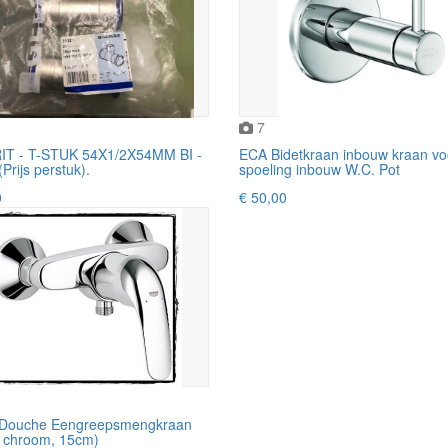
7
T - T-STUK 54X1/2X54MM BI -
ECA Bidetkraan inbouw kraan vo
Prijs perstuk).
spoeling inbouw W.C. Pot
0
€ 50,00
 Douche Eengreepsmengkraan
, chroom, 15cm)