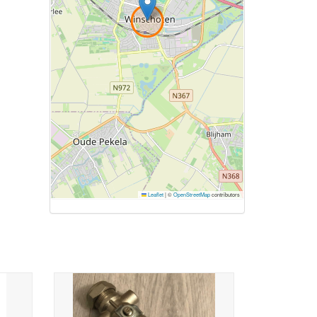
Leaflet
|
©
OpenStreetMap
contributors