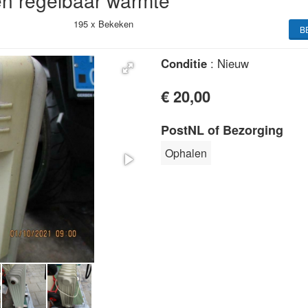
en regelbaar warmte
195 x
Bekeken
B
Conditie
: Nieuw
€ 20,00
PostNL of Bezorging
Ophalen