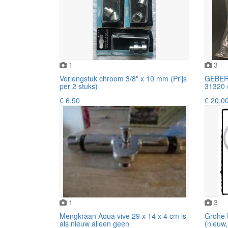
1
3
Verlengstuk chroom 3/8" x 10 mm (Prijs
GEBERI
per 2 stuks)
31320 (
€ 6,50
€ 20,0
1
3
Mengkraan Aqua vive 29 x 14 x 4 cm is
Grohe
als nieuw alleen geen
(nieuw