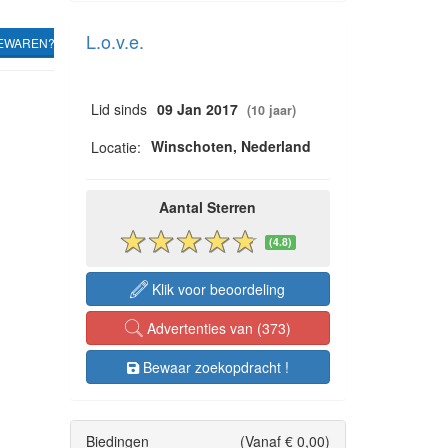
L.o.v.e.
EWAREN?
Lid sinds
09 Jan 2017
(10 jaar)
Winschoten, Nederland
Locatie:
Aantal Sterren
(4.8)
Klik voor beoordeling
Advertenties van (373)
Bewaar zoekopdracht !
Biedingen
(Vanaf € 0,00)