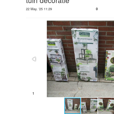
tuin decoratie
22 May. '25 11:29
0
1
2