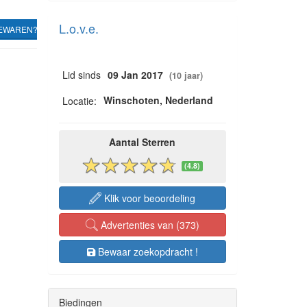
L.o.v.e.
EWAREN?
Lid sinds
09 Jan 2017
(10 jaar)
Winschoten, Nederland
Locatie:
Aantal Sterren
(4.8)
Klik voor beoordeling
Advertenties van (373)
Bewaar zoekopdracht !
Biedingen