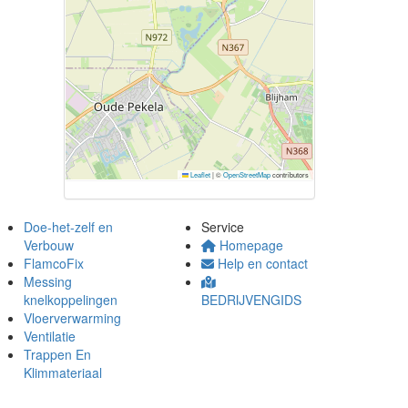
Leaflet
|
©
OpenStreetMap
contributors
Doe-het-zelf en
Service
Verbouw
Homepage
FlamcoFix
Help en contact
Messing
knelkoppelingen
BEDRIJVENGIDS
Vloerverwarming
Ventilatie
Trappen En
Klimmateriaal