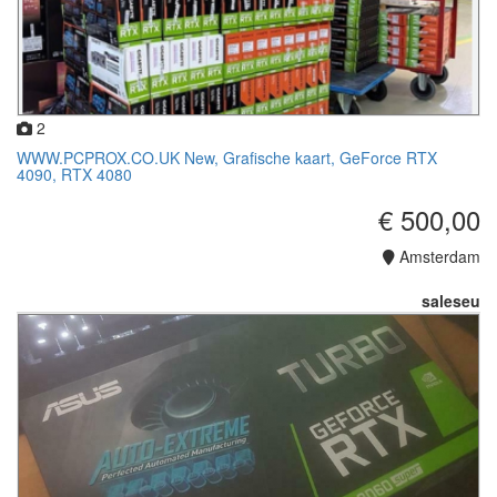
2
WWW.PCPROX.CO.UK New, Grafische kaart, GeForce RTX
4090, RTX 4080
€ 500,00
Amsterdam
saleseu