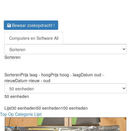
Bewaar zoekopdracht !
Computers en Software All
Sorteren
Sorteren
Prijs laag - hoog
Prijs hoog - laag
Datum oud -
nieuw
Datum nieuw - oud
50 eenheden
Lijst
30 eenheden
50 eenheden
100 eenheden
Top Op Categorie Lijst