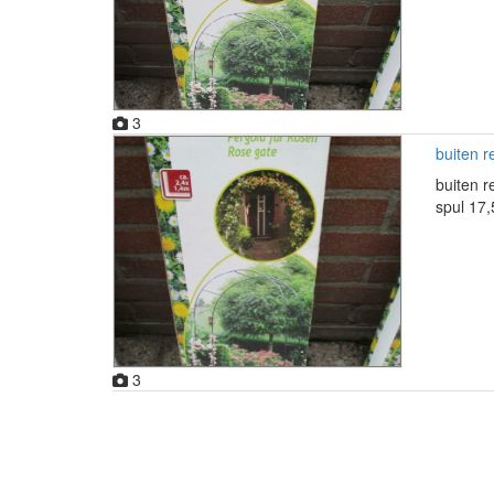
3
buiten r
buiten r
spul 17
3