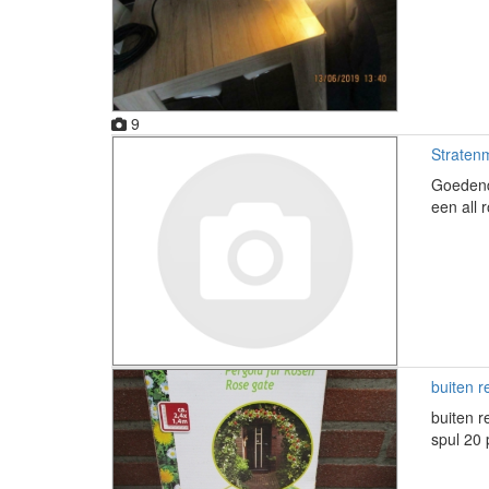
9
Straten
Goedend
een all 
buiten r
buiten r
spul 20