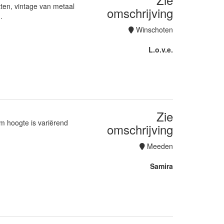
tten, vintage van metaal
omschrijving
.
Winschoten
L.o.v.e.
Zie
m hoogte is variërend
omschrijving
Meeden
Samira