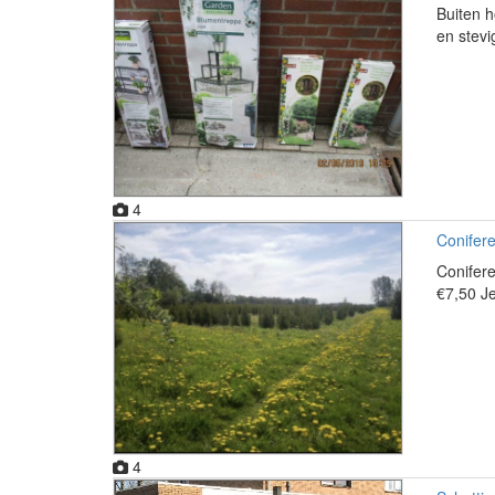
Buiten h
en stevi
4
Conifere
Conifer
€7,50 Je
4