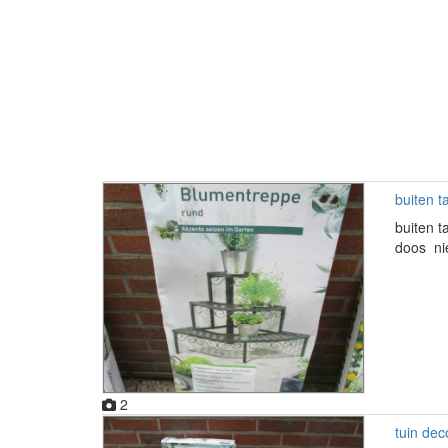
buiten t
buiten t
doos ni
2
tuin dec