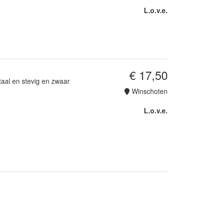
L.o.v.e.
€ 17,50
taal en stevig en zwaar
Winschoten
L.o.v.e.