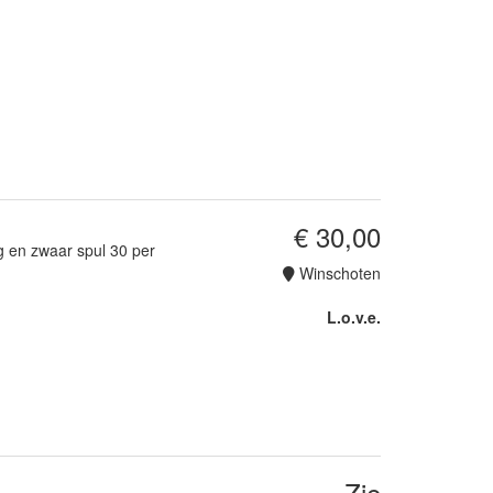
€ 30,00
ig en zwaar spul 30 per
Winschoten
L.o.v.e.
Zie