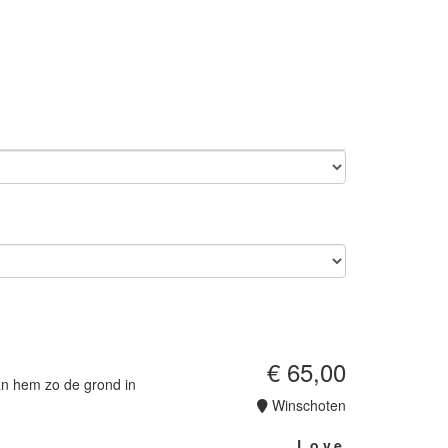
€ 65,00
kan hem zo de grond in
Winschoten
L.o.v.e.