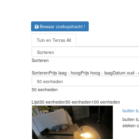
Bewaar zoekopdracht !
Tuin en Terras All
Sorteren
Sorteren
Prijs laag - hoog
Prijs hoog - laag
Datum oud - 
50 eenheden
Lijst
30 eenheden
50 eenheden
100 eenheden
buiten t
buiten t
steken c