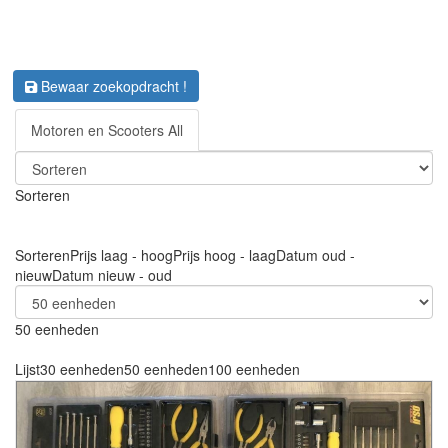
Bewaar zoekopdracht !
Motoren en Scooters All
Sorteren
Sorteren
Prijs laag - hoog
Prijs hoog - laag
Datum oud -
nieuw
Datum nieuw - oud
50 eenheden
Lijst
30 eenheden
50 eenheden
100 eenheden