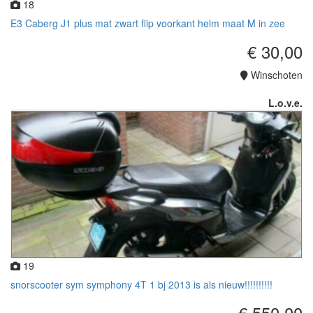
18
E3 Caberg J1 plus mat zwart flip voorkant helm maat M in zee
€ 30,00
Winschoten
L.o.v.e.
19
snorscooter sym symphony 4T 1 bj 2013 is als nieuw!!!!!!!!!!
€ 550,00