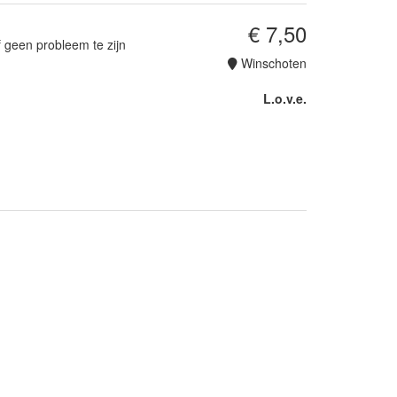
€ 7,50
 geen probleem te zijn
Winschoten
L.o.v.e.