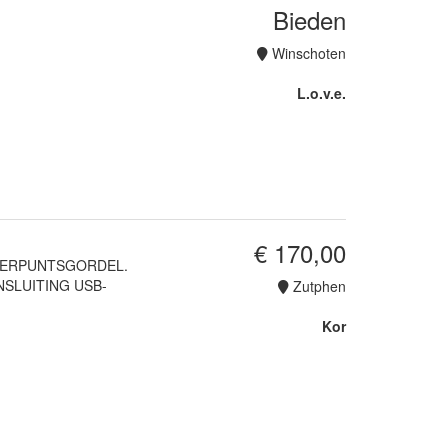
Bieden
Winschoten
L.o.v.e.
€ 170,00
VIERPUNTSGORDEL.
SLUITING USB-
Zutphen
Kor