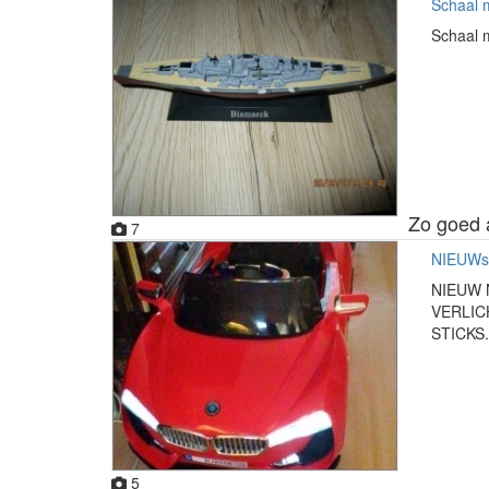
Schaal 
Schaal m
Zo goed 
7
NIEUWs
NIEUW 
VERLIC
STICKS.
5