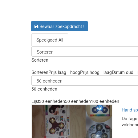
Bewaar zoekopdracht !
Speelgoed All
Sorteren
Sorteren
Prijs laag - hoog
Prijs hoog - laag
Datum oud - 
50 eenheden
Lijst
30 eenheden
50 eenheden
100 eenheden
Hand sp
De rage 
voldoend