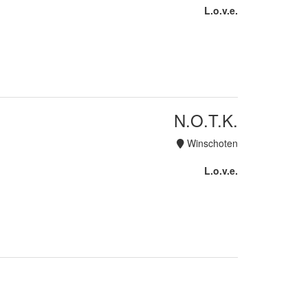
L.o.v.e.
N.O.T.K.
Winschoten
L.o.v.e.