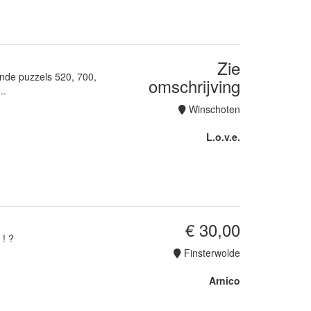
Zie
ende puzzels 520, 700,
omschrijving
..
Winschoten
L.o.v.e.
€ 30,00
 ! ?
Finsterwolde
Arnico