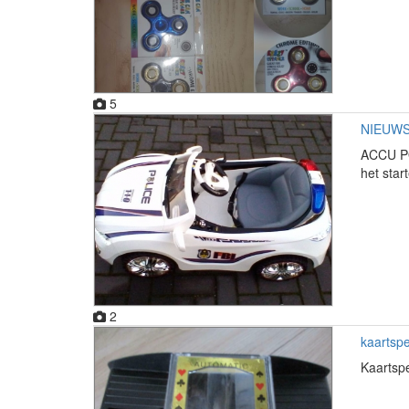
5
NIEUWS
ACCU PO
het sta
2
kaartspe
Kaartspe