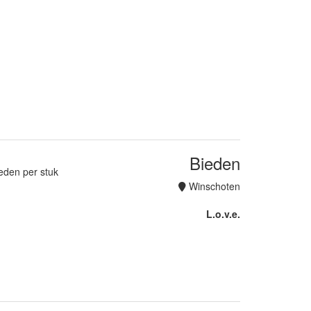
Bieden
ieden per stuk
Winschoten
L.o.v.e.