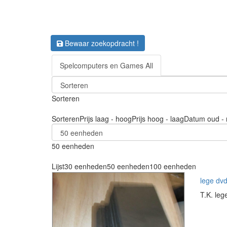
Bewaar zoekopdracht !
Spelcomputers en Games All
Sorteren
Sorteren
Prijs laag - hoog
Prijs hoog - laag
Datum oud - 
50 eenheden
Lijst
30 eenheden
50 eenheden
100 eenheden
lege dvd
T.K. leg