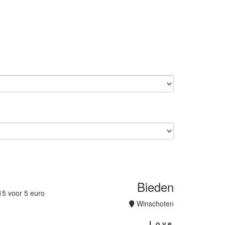
Bieden
 15 voor 5 euro
Winschoten
L.o.v.e.