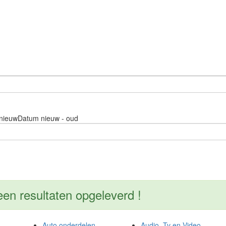
nieuw
Datum nieuw - oud
 resultaten opgeleverd !
Auto onderdelen
Audio, Tv en Video