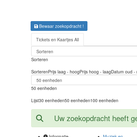
Bewaar zoekopdracht !
Tickets en Kaartjes All
Sorteren
Sorteren
Prijs laag - hoog
Prijs hoog - laag
Datum oud - 
50 eenheden
Lijst
30 eenheden
50 eenheden
100 eenheden
Uw zoekopdracht heeft geen
Informatie
Muziek en