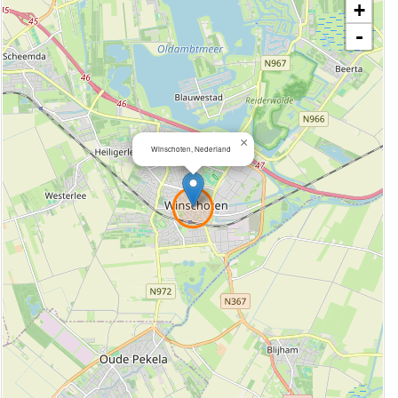
+
-
×
Winschoten, Nederland