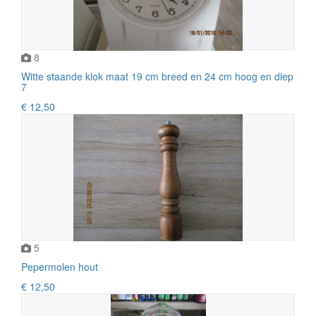
8
Witte staande klok maat 19 cm breed en 24 cm hoog en diep
7
€ 12,50
5
Pepermolen hout
€ 12,50