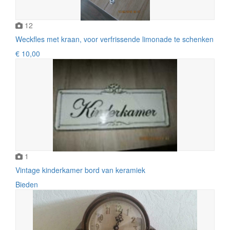
12
Weckfles met kraan, voor verfrissende limonade te schenken
€ 10,00
1
Vintage kinderkamer bord van keramiek
Bieden