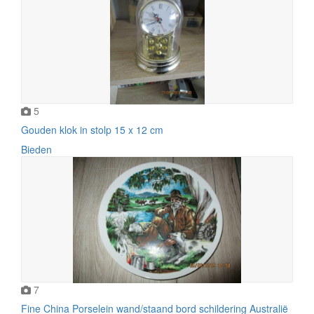
5
Gouden klok in stolp 15 x 12 cm
Bieden
7
Fine China Porselein wand/staand bord schildering Australië