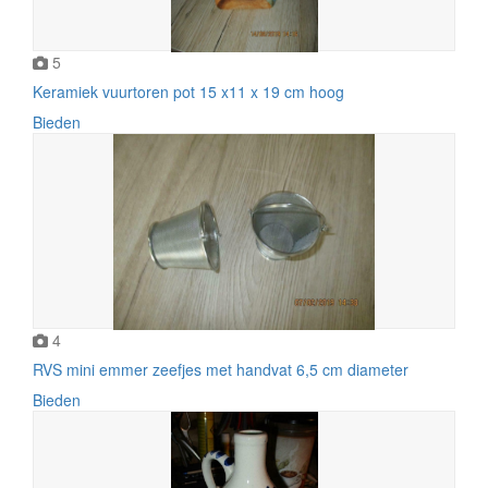
5
Keramiek vuurtoren pot 15 x11 x 19 cm hoog
Bieden
4
RVS mini emmer zeefjes met handvat 6,5 cm diameter
Bieden