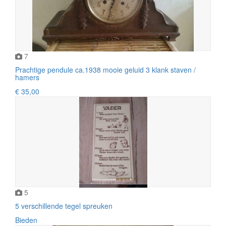
7
Prachtige pendule ca.1938 mooie geluid 3 klank staven /
hamers
€ 35,00
5
5 verschillende tegel spreuken
Bieden