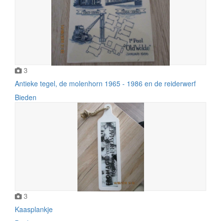
3
Antieke tegel, de molenhorn 1965 - 1986 en de reiderwerf
Bieden
3
Kaasplankje