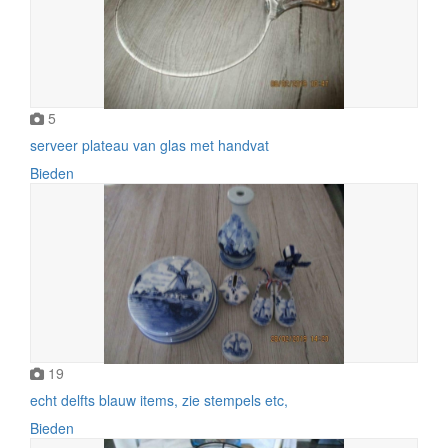
5
serveer plateau van glas met handvat
Bieden
19
echt delfts blauw items, zie stempels etc,
Bieden