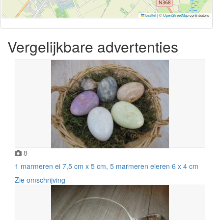
Leaflet
|
©
OpenStreetMap
contributors
Vergelijkbare advertenties
8
1 marmeren ei 7,5 cm x 5 cm, 5 marmeren eieren 6 x 4 cm
Zie omschrijving