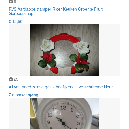
6
RVS Aardappelstamper Ricer Keuken Groente Fruit
Gereedschap
€ 12,50
23
All you need is love geluk hoefijzers in verschillende kleur
Zie omschrijving