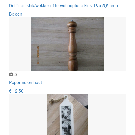
Dolfijnen klok/wekker of te wel neptune klok 13 x 5,5 cm x 1
Bieden
5
Pepermolen hout
€ 12,50