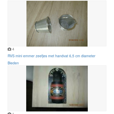
4
RVS mini emmer zeefjes met handvat 6,5 cm diameter
Bieden
1