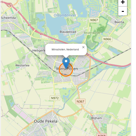
+
-
×
Winschoten, Nederland