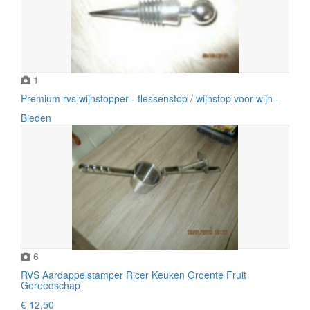
1
Premium rvs wijnstopper - flessenstop / wijnstop voor wijn -
Bieden
6
RVS Aardappelstamper Ricer Keuken Groente Fruit
Gereedschap
€ 12,50