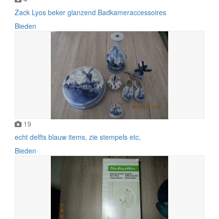
Zack Lyos beker glanzend Badkameraccessoires
Bieden
19
echt delfts blauw items, zie stempels etc,
Bieden