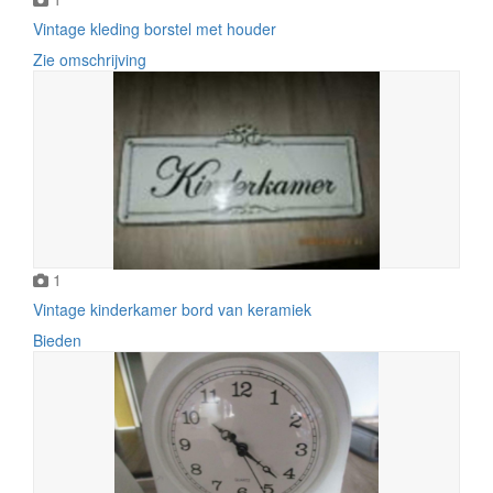
Vintage kleding borstel met houder
Zie omschrijving
1
Vintage kinderkamer bord van keramiek
Bieden