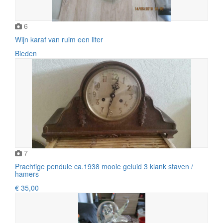
6
Wijn karaf van ruim een liter
Bieden
7
Prachtige pendule ca.1938 mooie geluid 3 klank staven /
hamers
€ 35,00