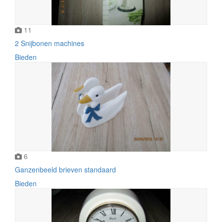
11
2 Snijbonen machines
Bieden
6
Ganzenbeeld brieven standaard
Bieden