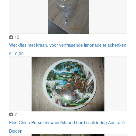
12
Weckfles met kraan, voor verfrissende limonade te schenken
€ 10,00
7
Fine China Porselein wand/staand bord schildering Australië
Bieden