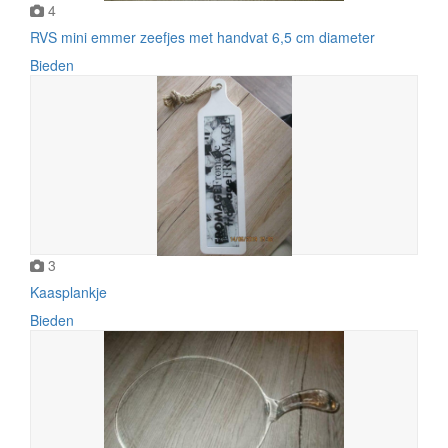
4
RVS mini emmer zeefjes met handvat 6,5 cm diameter
Bieden
3
Kaasplankje
Bieden