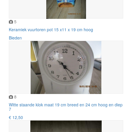
5
Keramiek vuurtoren pot 15 x11 x 19 cm hoog
Bieden
8
Witte staande klok maat 19 cm breed en 24 cm hoog en diep
7
€ 12,50