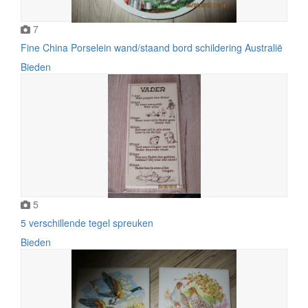
7
Fine China Porselein wand/staand bord schildering Australië
Bieden
5
5 verschillende tegel spreuken
Bieden