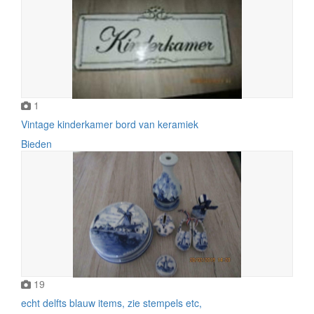
1
Vintage kinderkamer bord van keramiek
Bieden
19
echt delfts blauw items, zie stempels etc,