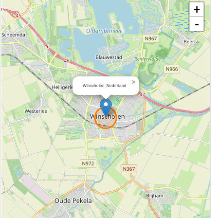
+
-
×
Winschoten, Nederland