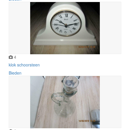
4
klok schoorsteen
Bieden