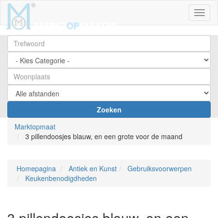
Toggl
Zoeken
Marktopmaat
3 pillendoosjes blauw, en een grote voor de maand
Homepagina
Antiek en Kunst
Gebruiksvoorwerpen
Keukenbenodigdheden
3 pillendoosjes blauw, en een