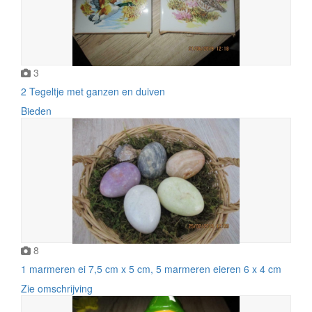
3
2 Tegeltje met ganzen en duiven
Bieden
8
1 marmeren ei 7,5 cm x 5 cm, 5 marmeren eieren 6 x 4 cm
Zie omschrijving