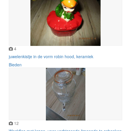
4
juwelenkistje in de vorm robin hood, keramiek
Bieden
12
Weckfles met kraan, voor verfrissende limonade te schenken