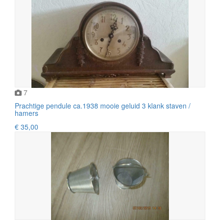
7
Prachtige pendule ca.1938 mooie geluid 3 klank staven /
hamers
€ 35,00