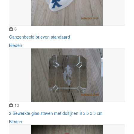
6
Ganzenbeeld brieven standaard
Bieden
10
2 Bewerkte glas staven met dolfijnen 8 x 5 x 5 cm
Bieden