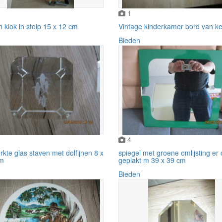
1
klok in stolp 15 x 12 cm
Vintage kinderkamer bord van k
Bieden
4
kte glas staven met dolfijnen 8 x
spiegel met groene omlijsting er
cm
geplakt m 39 x 39 cm
Bieden