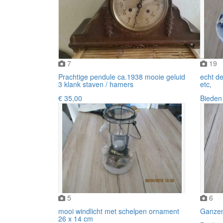
7
19
Prachtige pendule ca.1938 mooie geluid
echt de
3 klank staven / hamers
etc,
€ 35,00
Bieden
5
6
mooi windlicht met schelpen ornament
Ganzen
26 x 14 cm