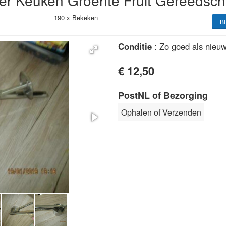
er Keuken Groente Fruit Gereedsc
190 x
Bekeken
B
Conditie
: Zo goed als nieu
€ 12,50
PostNL of Bezorging
Ophalen of Verzenden