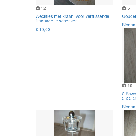
12
5
Weckfles met kraan, voor verfrissende
Gouden 
limonade te schenken
Bieden
€ 10,00
10
2 Bewer
5 x 5 
Bieden