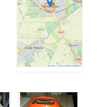
Leaflet
|
©
OpenStreetMap
contributors