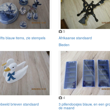
5
lfts blauw items, zie stempels
Afrikaanse standaard
Bieden
4
beeld brieven standaard
3 pillendoosjes blauw, en een gr
de maand