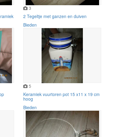
3
eramiek
2 Tegeltje met ganzen en duiven
Bieden
5
 op
Keramiek vuurtoren pot 15 x11 x 19 cm
hoog
Bieden