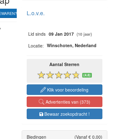
hap
L.o.v.e.
EWAREN?
w
Lid sinds
09 Jan 2017
(10 jaar)
Winschoten, Nederland
Locatie:
Aantal Sterren
(4.8)
Klik voor beoordeling
Advertenties van (373)
Bewaar zoekopdracht !
Biedingen
(Vanaf € 0,00)