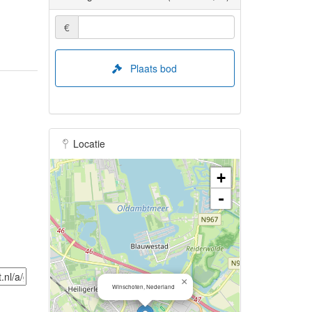
€
Plaats bod
Locatie
+
-
×
Winschoten, Nederland