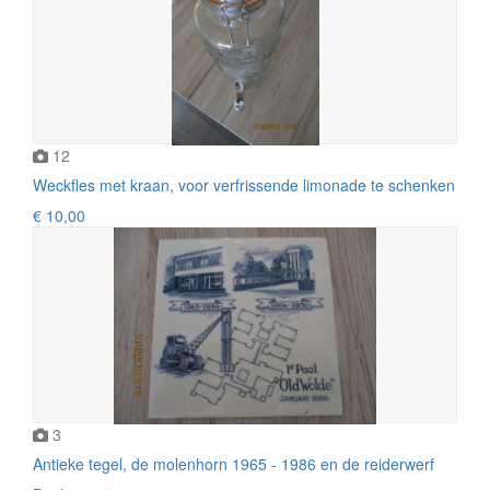
12
Weckfles met kraan, voor verfrissende limonade te schenken
€ 10,00
3
Antieke tegel, de molenhorn 1965 - 1986 en de reiderwerf