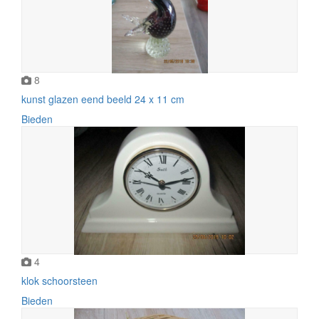
8
kunst glazen eend beeld 24 x 11 cm
Bieden
4
klok schoorsteen
Bieden