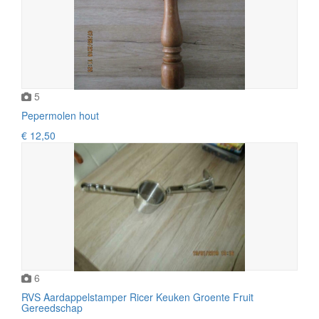
5
Pepermolen hout
€ 12,50
6
RVS Aardappelstamper Ricer Keuken Groente Fruit
Gereedschap