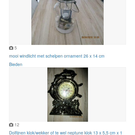
5
mooi windlicht met schelpen ornament 26 x 14 cm
Bieden
12
Dolfijnen klok/wekker of te wel neptune klok 13 x 5,5 cm x 1