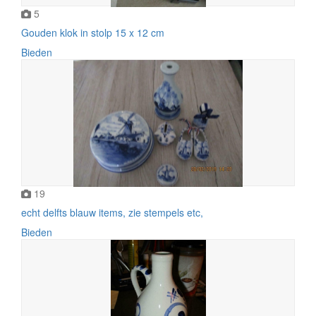
5
Gouden klok in stolp 15 x 12 cm
Bieden
19
echt delfts blauw items, zie stempels etc,
Bieden