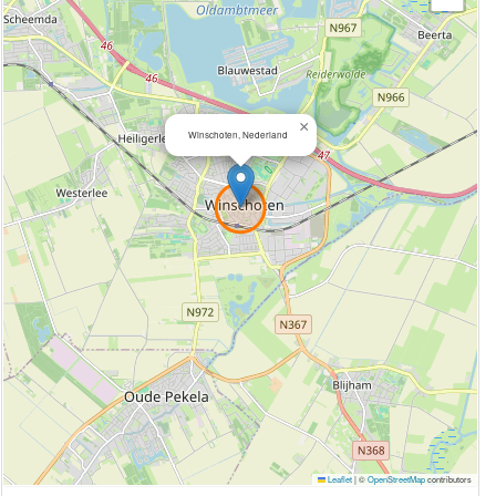
×
Winschoten, Nederland
Leaflet
|
©
OpenStreetMap
contributors