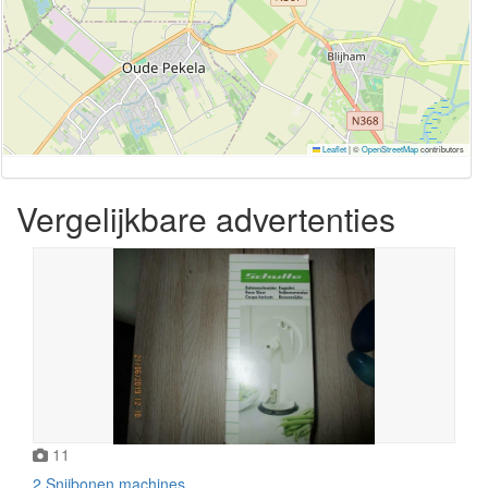
Leaflet
|
©
OpenStreetMap
contributors
Vergelijkbare advertenties
11
2 Snijbonen machines