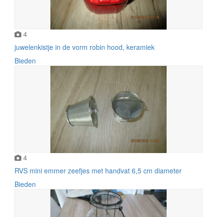
4
juwelenkistje in de vorm robin hood, keramiek
Bieden
4
RVS mini emmer zeefjes met handvat 6,5 cm diameter
Bieden