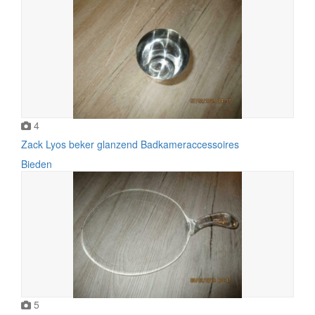
4
Zack Lyos beker glanzend Badkameraccessoires
Bieden
5