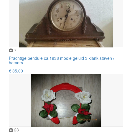
7
Prachtige pendule ca.1938 mooie geluid 3 klank staven /
hamers
€ 35,00
23