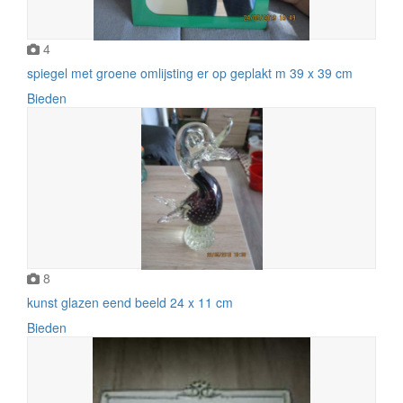
4
spiegel met groene omlijsting er op geplakt m 39 x 39 cm
Bieden
8
kunst glazen eend beeld 24 x 11 cm
Bieden