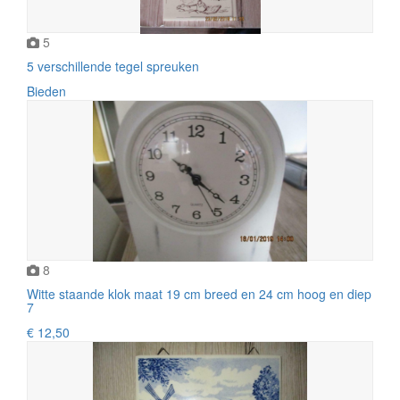
5
5 verschillende tegel spreuken
Bieden
8
Witte staande klok maat 19 cm breed en 24 cm hoog en diep
7
€ 12,50