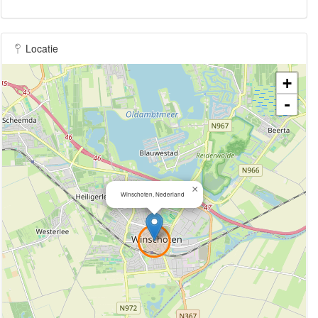
Locatie
+
-
×
Winschoten, Nederland