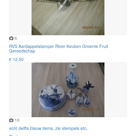
6
RVS Aardappelstamper Ricer Keuken Groente Fruit
Gereedschap
€ 12,50
19
echt delfts blauw items, zie stempels etc,