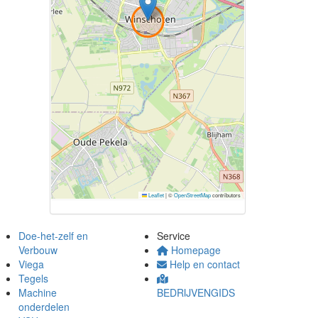
Leaflet
|
©
OpenStreetMap
contributors
Doe-het-zelf en
Service
Verbouw
Homepage
Viega
Help en contact
Tegels
Machine
BEDRIJVENGIDS
onderdelen