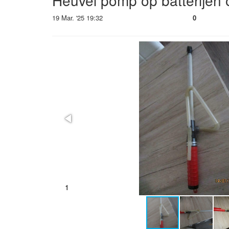
Heuvel pomp op batterijen 
19 Mar. '25 19:32
0
1
2