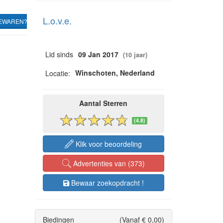
L.o.v.e.
EWAREN?
Lid sinds
09 Jan 2017
(10 jaar)
Winschoten, Nederland
Locatie:
Aantal Sterren
(4.8)
Klik voor beoordeling
Advertenties van (373)
Bewaar zoekopdracht !
Biedingen
(Vanaf € 0,00)