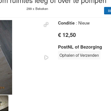
om ruimtes leeg of over te pompen
299 x
Bekeken
B
Conditie
: Nieuw
€ 12,50
PostNL of Bezorging
Ophalen of Verzenden