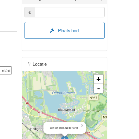
€
Plaats bod
Locatie
+
-
×
Winschoten, Nederland