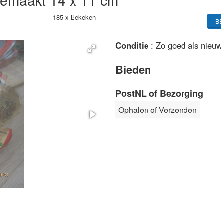
 gemaakt 14 x 11 cm
185 x
Bekeken
B
Conditie
: Zo goed als nieu
Bieden
PostNL of Bezorging
Ophalen of Verzenden