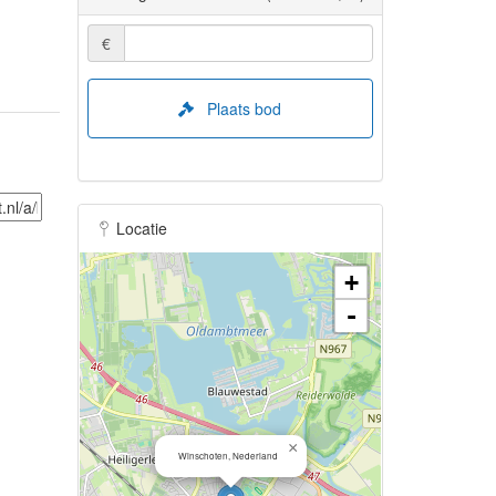
€
Plaats bod
Locatie
+
-
×
Winschoten, Nederland