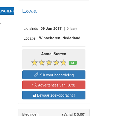
L.o.v.e.
EWAREN?
w
Lid sinds
09 Jan 2017
(10 jaar)
Winschoten, Nederland
Locatie:
Aantal Sterren
(4.8)
Klik voor beoordeling
Advertenties van (373)
Bewaar zoekopdracht !
Biedingen
(Vanaf € 0,00)