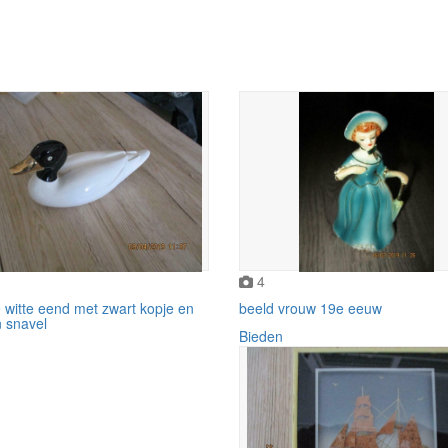
4
 witte eend met zwart kopje en
beeld vrouw 19e eeuw
 snavel
Bieden