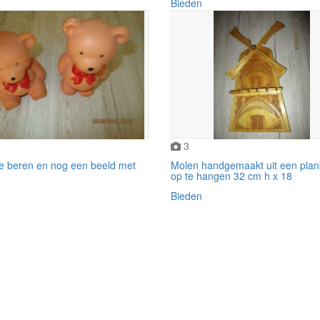
Bieden
3
ne beren en nog een beeld met
Molen handgemaakt uit een pla
op te hangen 32 cm h x 18
Bieden