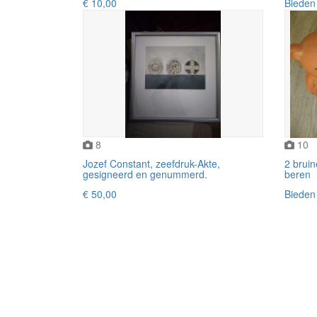
€ 10,00
Bieden
8
10
Jozef Constant, zeefdruk-Akte,
2 brui
gesigneerd en genummerd.
beren
€ 50,00
Bieden