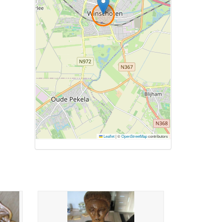
Leaflet
|
©
OpenStreetMap
contributors