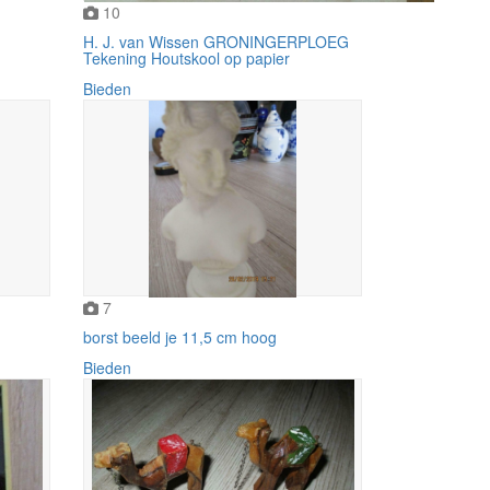
10
H. J. van Wissen GRONINGERPLOEG
Tekening Houtskool op papier
Bieden
7
borst beeld je 11,5 cm hoog
Bieden