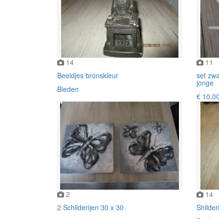
14
11
Beeldjes bronskleur
set zw
jonge
Bieden
€ 10,0
2
14
2 Schilderijen 30 x 30
Shilderi