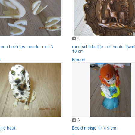
4
anen beeldjes moeder met 3
rond schilderijtje met houtsnijwe
16 cm
0
Bieden
6
jtje hout
Beeld meisje 17 x 9 cm