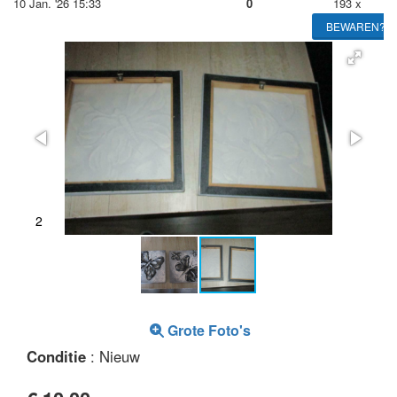
10 Jan. '26 15:33
0
193 x
BEWAREN?
2
Grote Foto's
Conditie
: Nieuw