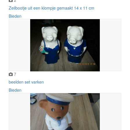
Zeilbootje uit een klompje gemaakt 14 x 11 cm
Bieden
7
beelden set varken
Bieden