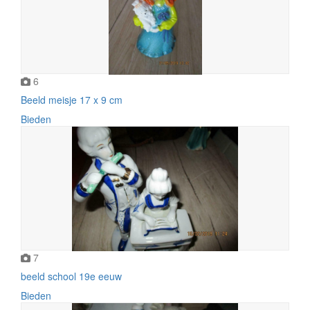
6
Beeld meisje 17 x 9 cm
Bieden
7
beeld school 19e eeuw
Bieden