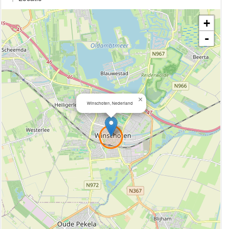
+
-
×
Winschoten, Nederland