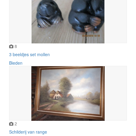
8
3 beeldjes set mollen
Bieden
2
Schilderij van range