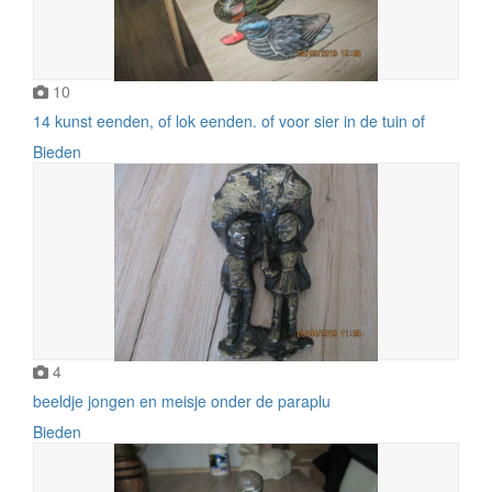
10
14 kunst eenden, of lok eenden. of voor sier in de tuin of
Bieden
4
beeldje jongen en meisje onder de paraplu
Bieden