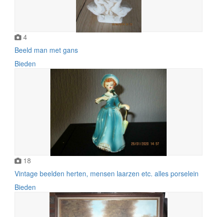
4
Beeld man met gans
Bieden
18
Vintage beelden herten, mensen laarzen etc. alles porselein
Bieden