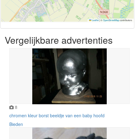
Leaflet
|
©
OpenStreetMap
contributors
Vergelijkbare advertenties
8
chromen kleur borst beeldje van een baby hoofd
Bieden