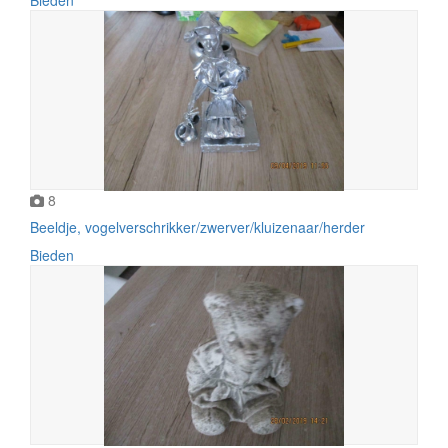
8
Beeldje, vogelverschrikker/zwerver/kluizenaar/herder
Bieden