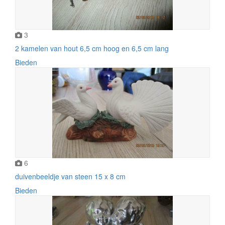
3
2 kamelen van hout 6,5 cm hoog en 6,5 cm lang
Bieden
6
duivenbeeldje van steen 15 x 8 cm
Bieden