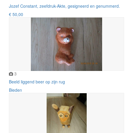
Jozef Constant, zeefdruk-Akte, gesigneerd en genummerd.
€ 50,00
3
Beeld liggend beer op zijn rug
Bieden