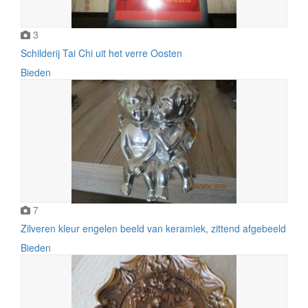
3
Schilderij Tai Chi uit het verre Oosten
Bieden
7
Zilveren kleur engelen beeld van keramiek, zittend afgebeeld
Bieden