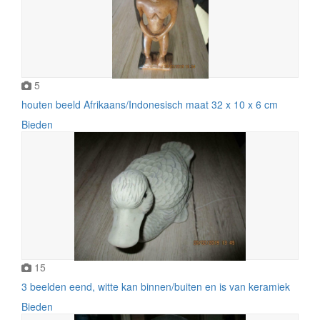
5
houten beeld Afrikaans/Indonesisch maat 32 x 10 x 6 cm
Bieden
15
3 beelden eend, witte kan binnen/buiten en is van keramiek
Bieden