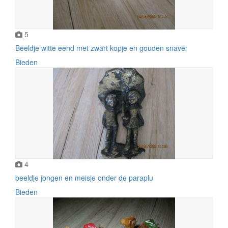
5
Beeldje witte eend met zwart kopje en gouden snavel
Bieden
4
beeldje jongen en meisje onder de paraplu
Bieden