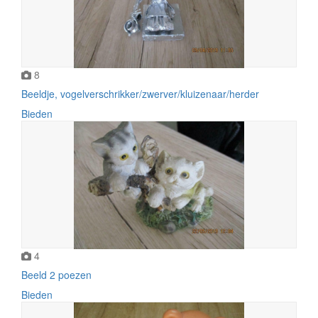
8
Beeldje, vogelverschrikker/zwerver/kluizenaar/herder
Bieden
4
Beeld 2 poezen
Bieden