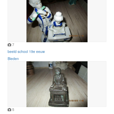
7
beeld school 19e eeuw
Bieden
5