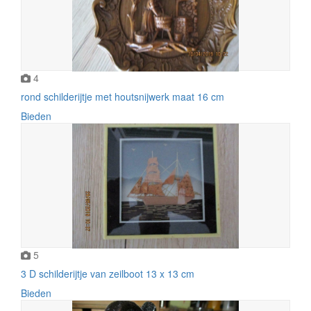
4
rond schilderijtje met houtsnijwerk maat 16 cm
Bieden
5
3 D schilderijtje van zeilboot 13 x 13 cm
Bieden