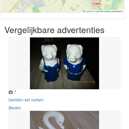
Leaflet
|
©
OpenStreetMap
contributors
Vergelijkbare advertenties
7
beelden set varken
Bieden