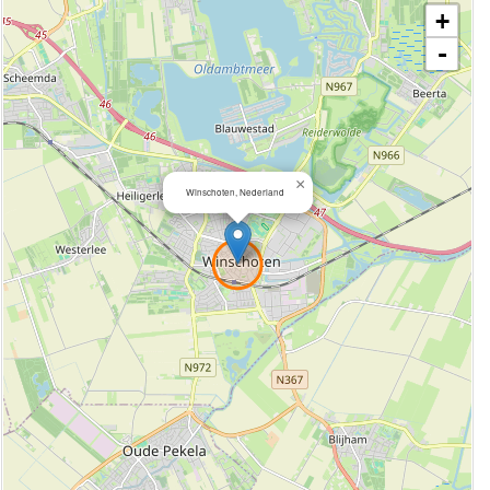
+
-
×
Winschoten, Nederland