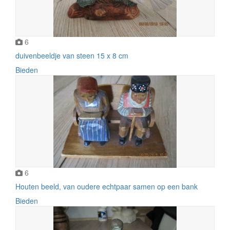
6
duivenbeeldje van steen 15 x 8 cm
Bieden
6
Houten beeld, van oudere echtpaar samen op een bank
Bieden