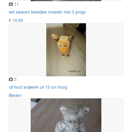
11
set zwanen beeldjes moeder met 3 jonge
€ 10,00
3
uil hout snijwerk uil 15 cm hoog
Bieden