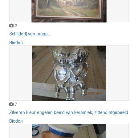
2
Schilderij van range..
Bieden
7
Zilveren kleur engelen beeld van keramiek, zittend afgebeeld
Bieden