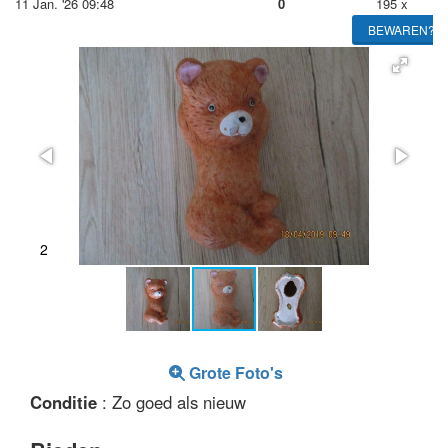
11 Jan. '26 09:48
0
195 x
BEWAREN?
2
Grote Foto's
Conditie
: Zo goed als nieuw