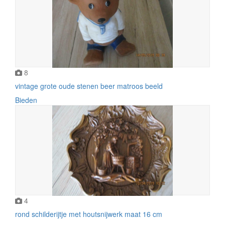
8
vintage grote oude stenen beer matroos beeld
Bieden
4
rond schilderijtje met houtsnijwerk maat 16 cm