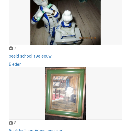
7
beeld school 19e eeuw
Bieden
2
Schilderij van Frans moesker