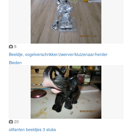
8
Beeldje, vogelverschrikker/zwerver/kluizenaar/herder
Bieden
20
olifanten beeldjes 3 stuks