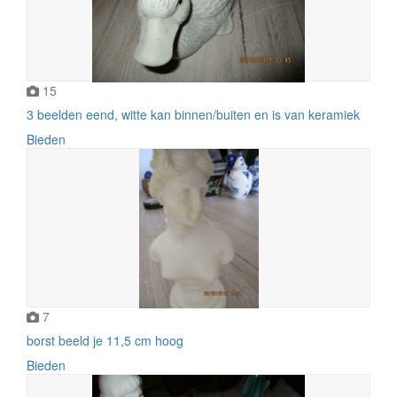
15
3 beelden eend, witte kan binnen/buiten en is van keramiek
Bieden
7
borst beeld je 11,5 cm hoog
Bieden