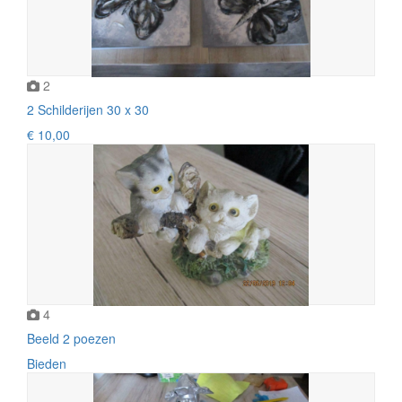
2
2 Schilderijen 30 x 30
€ 10,00
4
Beeld 2 poezen
Bieden