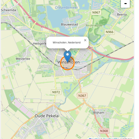
-
×
Winschoten, Nederland
Leaflet
|
©
OpenStreetMap
contributors