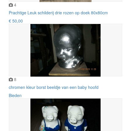
4
Prachtige Leuk schilderij drie rozen op doek 80x80cm
€ 50,00
8
chromen kleur borst beeldje van een baby hoofd
Bieden