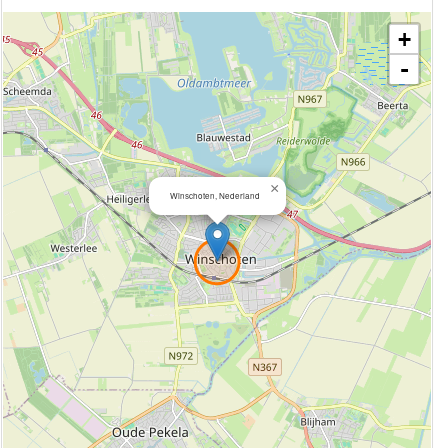
+
-
×
Winschoten, Nederland