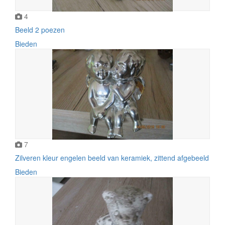
4
Beeld 2 poezen
Bieden
7
Zilveren kleur engelen beeld van keramiek, zittend afgebeeld
Bieden