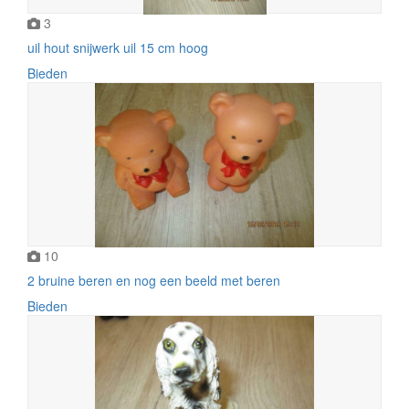
3
uil hout snijwerk uil 15 cm hoog
Bieden
10
2 bruine beren en nog een beeld met beren
Bieden