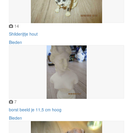
14
Shilderijtje hout
Bieden
7
borst beeld je 11,5 cm hoog
Bieden