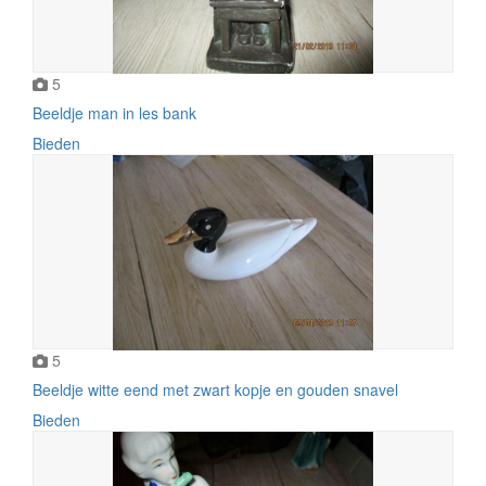
5
Beeldje man in les bank
Bieden
5
Beeldje witte eend met zwart kopje en gouden snavel
Bieden