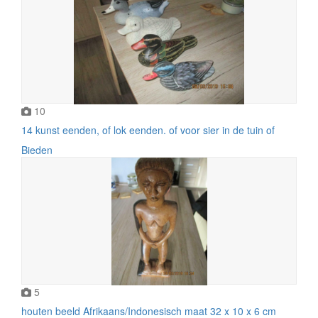
10
14 kunst eenden, of lok eenden. of voor sier in de tuin of
Bieden
5
houten beeld Afrikaans/Indonesisch maat 32 x 10 x 6 cm