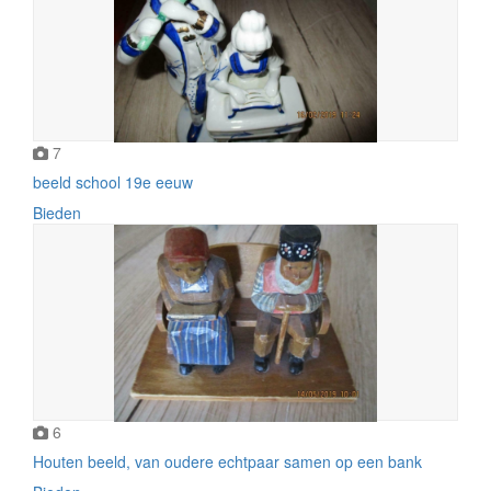
7
beeld school 19e eeuw
Bieden
6
Houten beeld, van oudere echtpaar samen op een bank