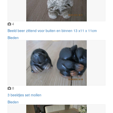
4
Beeld beer zittend voor buiten en binnen 13 x11 x 11cm
Bieden
8
3 beeldjes set mollen
Bieden