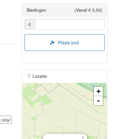
Biedingen
(Vanaf € 0,00)
€
Plaats bod
Locatie
+
-
×