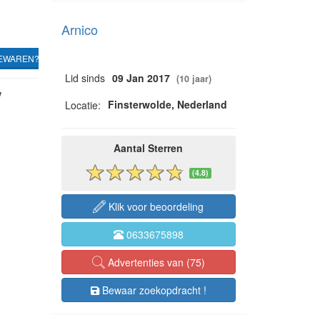
Arnico
EWAREN?
Lid sinds
09 Jan 2017
(10 jaar)
w
Finsterwolde, Nederland
Locatie:
Aantal Sterren
(4.8)
Klik voor beoordeling
0633675898
Advertenties van (75)
Bewaar zoekopdracht !