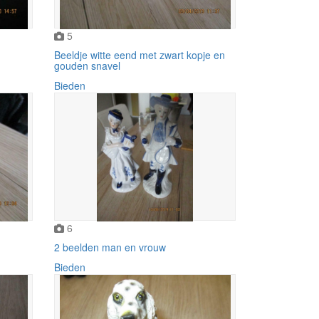
5
Beeldje witte eend met zwart kopje en
gouden snavel
Bieden
6
2 beelden man en vrouw
Bieden