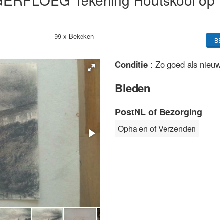
GERPLOEG Tekening Houtskool op
99 x
Bekeken
B
Conditie
: Zo goed als nieu
Bieden
PostNL of Bezorging
Ophalen of Verzenden