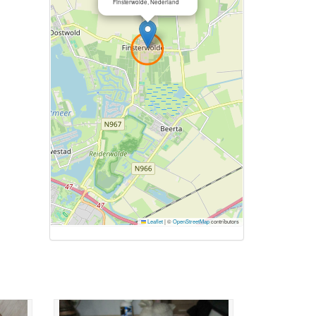
Finsterwolde, Nederland
Leaflet
|
©
OpenStreetMap
contributors