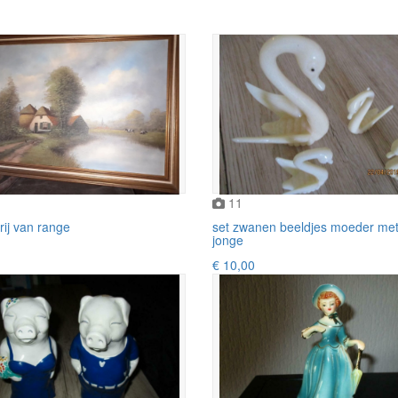
11
rij van range
set zwanen beeldjes moeder met
jonge
€ 10,00