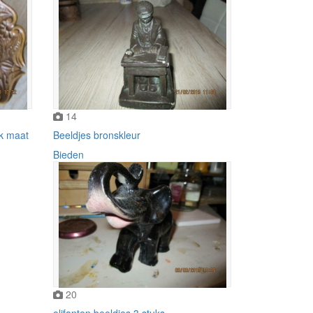
14
rk maat
Beeldjes bronskleur
Bieden
20
olifanten beeldjes 3 stuks