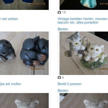
18
n set varken
Vintage beelden herten, mensen
laarzen etc. alles porselein
Bieden
4
jes set mollen
Beeld 2 poezen
Bieden