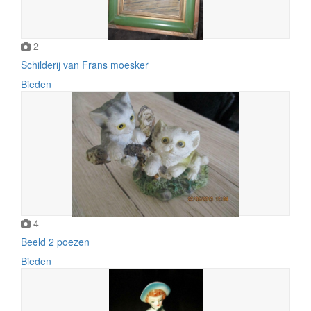
2
Schilderij van Frans moesker
Bieden
4
Beeld 2 poezen
Bieden