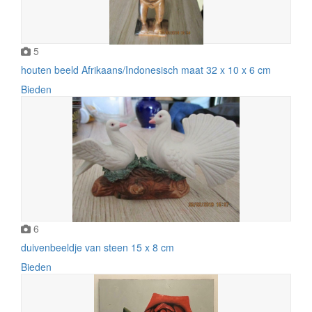
5
houten beeld Afrikaans/Indonesisch maat 32 x 10 x 6 cm
Bieden
6
duivenbeeldje van steen 15 x 8 cm
Bieden