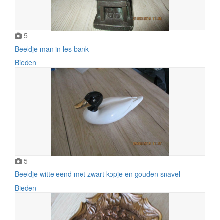
5
Beeldje man in les bank
Bieden
5
Beeldje witte eend met zwart kopje en gouden snavel
Bieden