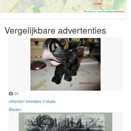
Leaflet
|
©
OpenStreetMap
contributors
Vergelijkbare advertenties
20
olifanten beeldjes 3 stuks
Bieden