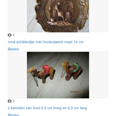
4
rond schilderijtje met houtsnijwerk maat 16 cm
Bieden
3
2 kamelen van hout 6,5 cm hoog en 6,5 cm lang
Bieden