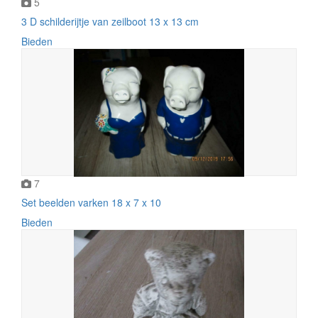
5
3 D schilderijtje van zeilboot 13 x 13 cm
Bieden
7
Set beelden varken 18 x 7 x 10
Bieden