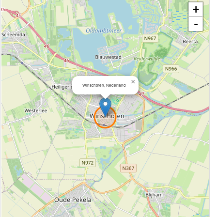
+
-
×
Winschoten, Nederland