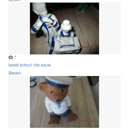
7
beeld school 19e eeuw
Bieden