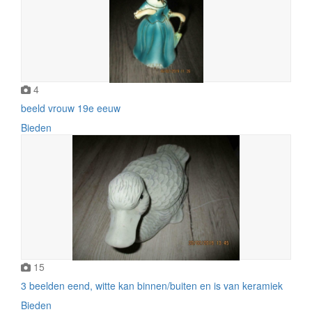
4
beeld vrouw 19e eeuw
Bieden
15
3 beelden eend, witte kan binnen/buiten en is van keramiek
Bieden