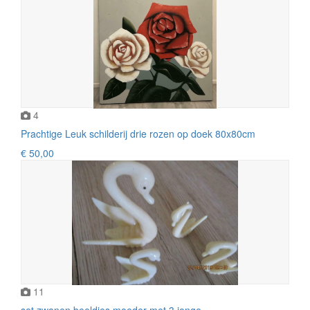
4
Prachtige Leuk schilderij drie rozen op doek 80x80cm
€ 50,00
11
set zwanen beeldjes moeder met 3 jonge