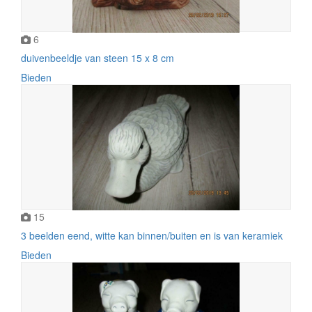
6
duivenbeeldje van steen 15 x 8 cm
Bieden
15
3 beelden eend, witte kan binnen/buiten en is van keramiek
Bieden