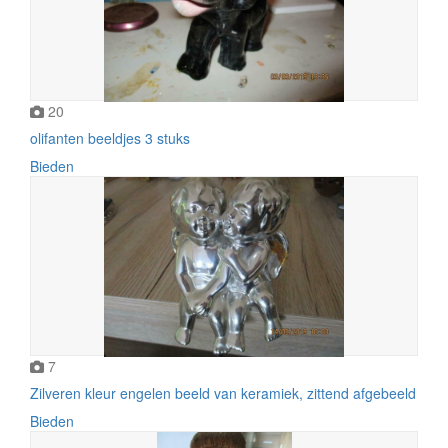
20
olifanten beeldjes 3 stuks
Bieden
7
Zilveren kleur engelen beeld van keramiek, zittend afgebeeld
Bieden