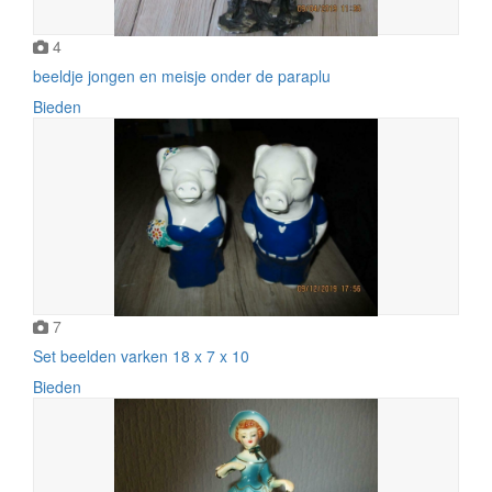
4
beeldje jongen en meisje onder de paraplu
Bieden
7
Set beelden varken 18 x 7 x 10
Bieden