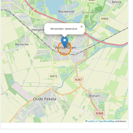
×
Winschoten, Nederland
Leaflet
|
©
OpenStreetMap
contributors