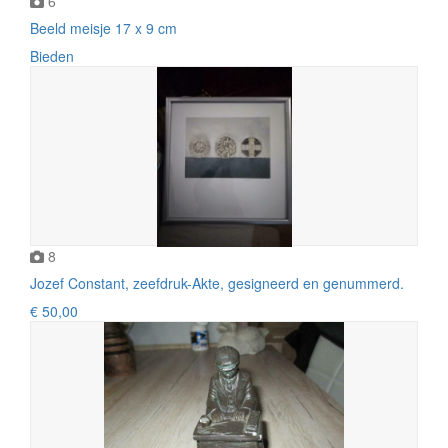
6
Beeld meisje 17 x 9 cm
Bieden
8
Jozef Constant, zeefdruk-Akte, gesigneerd en genummerd.
€ 50,00