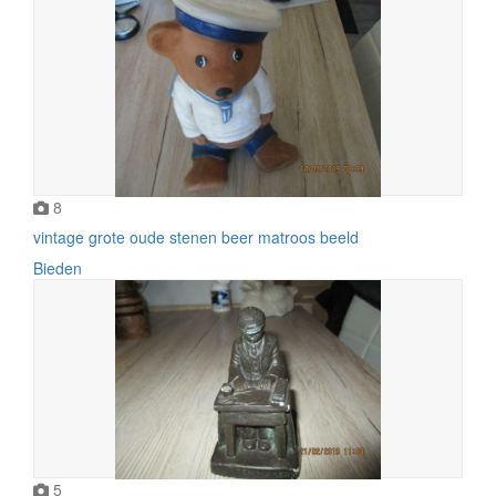
8
vintage grote oude stenen beer matroos beeld
Bieden
5