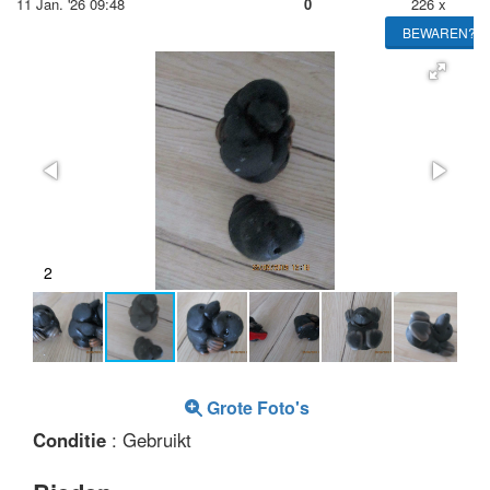
11 Jan. '26 09:48
0
226 x
BEWAREN?
2
Grote Foto's
Conditie
: Gebruikt