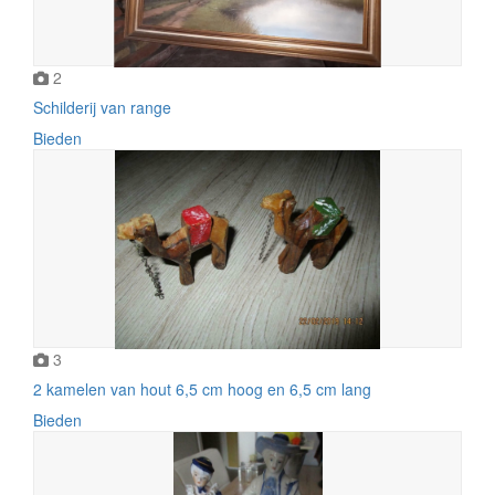
2
Schilderij van range
Bieden
3
2 kamelen van hout 6,5 cm hoog en 6,5 cm lang
Bieden