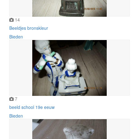
14
Beeldjes bronskleur
Bieden
7
beeld school 19e eeuw
Bieden