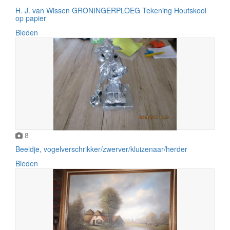
H. J. van Wissen GRONINGERPLOEG Tekening Houtskool
op papier
Bieden
8
Beeldje, vogelverschrikker/zwerver/kluizenaar/herder
Bieden