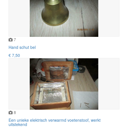
7
Hand schut bel
€ 7,50
8
Een unieke elektrisch verwarmd voetenstoof, werkt
uitstekend