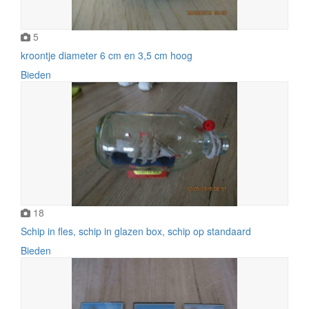
5
kroontje diameter 6 cm en 3,5 cm hoog
Bieden
18
Schip in fles, schip in glazen box, schip op standaard
Bieden