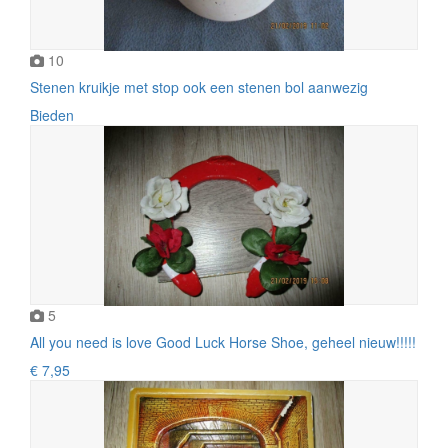
10
Stenen kruikje met stop ook een stenen bol aanwezig
Bieden
5
All you need is love Good Luck Horse Shoe, geheel nieuw!!!!!
€ 7,95