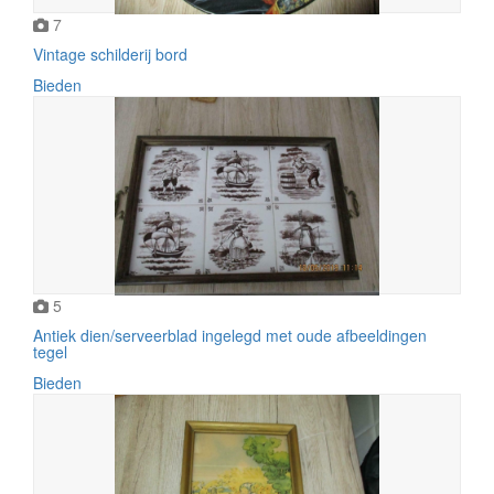
7
Vintage schilderij bord
Bieden
5
Antiek dien/serveerblad ingelegd met oude afbeeldingen
tegel
Bieden