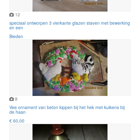
12
speciaal ontworpen 3 vierkante glazen staven met bewerking
en een
Bieden
8
Vee ornament van beton kippen bij het hek met kuikens bij
de haan
€ 60,00