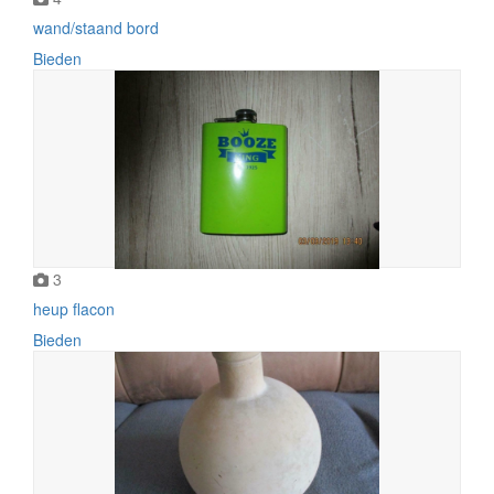
wand/staand bord
Bieden
3
heup flacon
Bieden