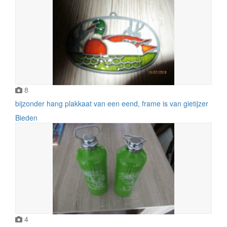
8
bijzonder hang plakkaat van een eend, frame is van gietijzer
Bieden
4