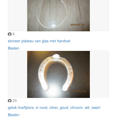
6
serveer plateau van glas met handvat
Bieden
23
geluk hoefijzers, in rood, zilver, goud, chroom, wit, zwart
Bieden