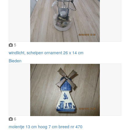
5
windlicht, schelpen ornament 26 x 14 cm
Bieden
6
molentje 13 cm hoog 7 cm breed nr 470