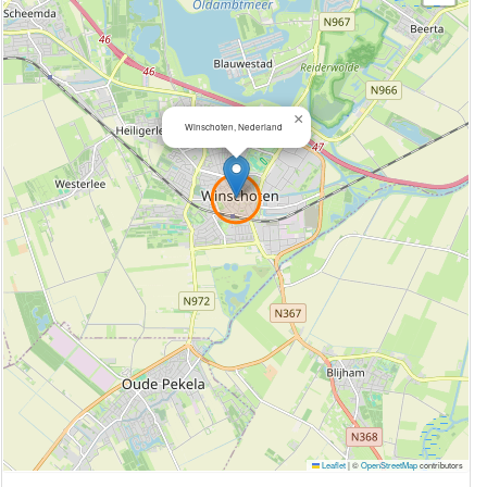
×
Winschoten, Nederland
Leaflet
|
©
OpenStreetMap
contributors