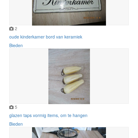
2
oude kinderkamer bord van keramiek
Bieden
5
glazen taps vormig items, om te hangen
Bieden