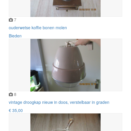
7
ouderwetse koffie bonen molen
Bieden
8
vintage droogkap nieuw in doos, verstelbaar in graden
€ 35,00