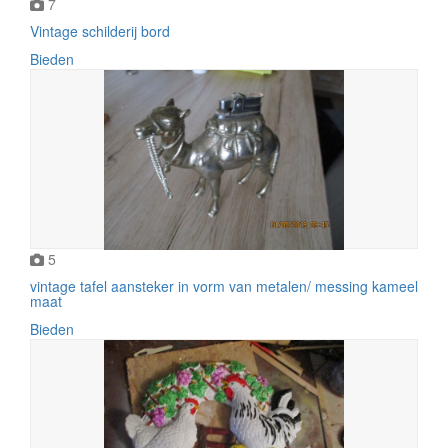
7
Vintage schilderij bord
Bieden
5
vintage tafel aansteker in vorm van metalen/ messing kameel
maat
Bieden