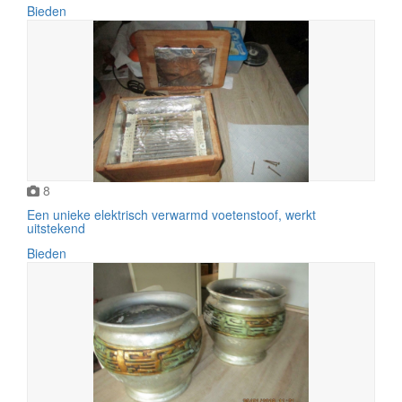
Bieden
8
Een unieke elektrisch verwarmd voetenstoof, werkt
uitstekend
Bieden