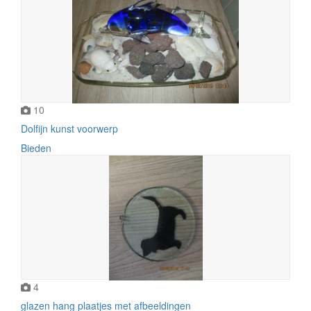
10
Dolfijn kunst voorwerp
Bieden
4
glazen hang plaatjes met afbeeldingen