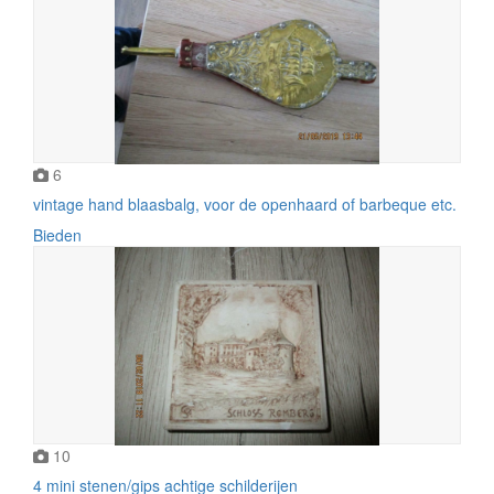
6
vintage hand blaasbalg, voor de openhaard of barbeque etc.
Bieden
10
4 mini stenen/gips achtige schilderijen