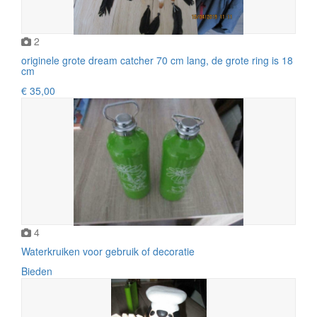
2
originele grote dream catcher 70 cm lang, de grote ring is 18
cm
€ 35,00
4
Waterkruiken voor gebruik of decoratie
Bieden