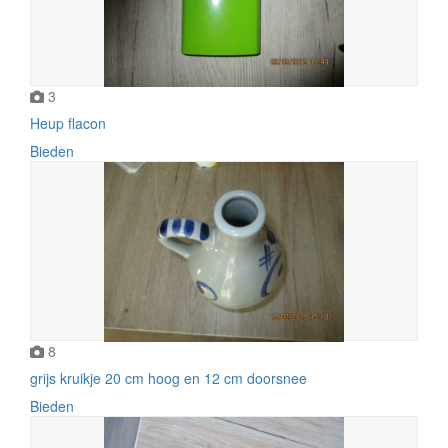
3
Heup flacon
Bieden
8
grijs kruikje 20 cm hoog en 12 cm doorsnee
Bieden