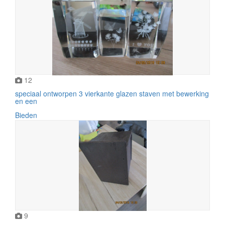
12
speciaal ontworpen 3 vierkante glazen staven met bewerking
en een
Bieden
9