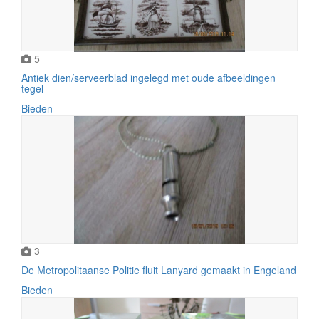
5
Antiek dien/serveerblad ingelegd met oude afbeeldingen
tegel
Bieden
3
De Metropolitaanse Politie fluit Lanyard gemaakt in Engeland
Bieden