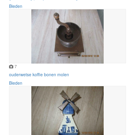
Bieden
7
ouderwetse koffie bonen molen
Bieden