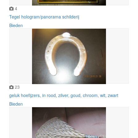
4
Tegel hologram/panorama schilderij
Bieden
23
geluk hoefijzers, in rood, zilver, goud, chroom, wit, zwart
Bieden