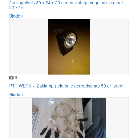
2 x vogelhuis 30 x 24 x 20 cm en vintage vogelhuisje maat
32 x 16
Bieden
9
PTT WERK -, Zaklamp (telefonie gereedschap 50 er jaren)
Bieden