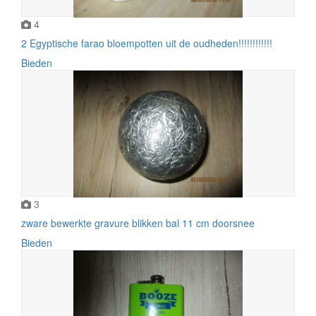
4
2 Egyptische farao bloempotten uit de oudheden!!!!!!!!!!!!
Bieden
3
zware bewerkte gravure blikken bal 11 cm doorsnee
Bieden