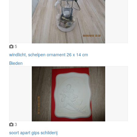
5
windlicht, schelpen ornament 26 x 14 cm
Bieden
3
soort apart gips schilderij