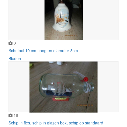
3
Schutbel 19 cm hoog en diameter 8cm
Bieden
18
Schip in fles, schip in glazen box, schip op standaard