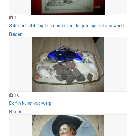
1
Schilderij stichting tot behoud van de groninger stoom werkt
Bieden
10
Dolfijn kunst voorwerp
Bieden