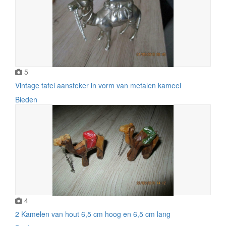
5
Vintage tafel aansteker in vorm van metalen kameel
Bieden
4
2 Kamelen van hout 6,5 cm hoog en 6,5 cm lang