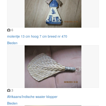
6
molentje 13 cm hoog 7 cm breed nr 470
Bieden
3
Afrikaans/Indische waaier klopper
Bieden