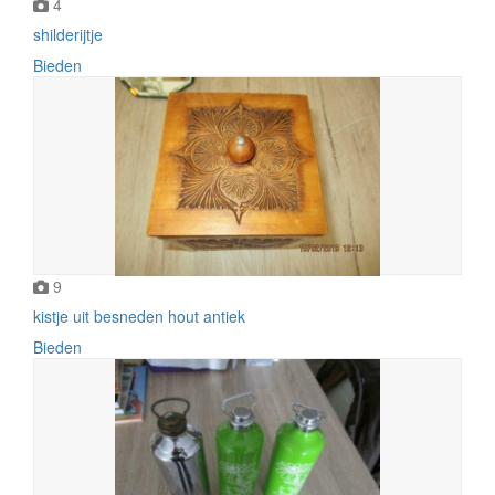
4
shilderijtje
Bieden
9
kistje uit besneden hout antiek
Bieden