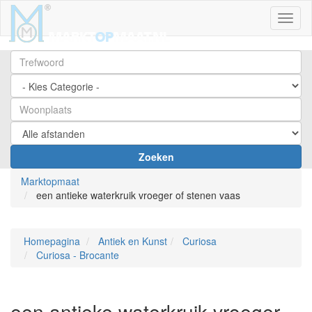
Toggl
Zoeken
Marktopmaat
een antieke waterkruik vroeger of stenen vaas
Homepagina
Antiek en Kunst
Curiosa
Curiosa - Brocante
een antieke waterkruik vroeger