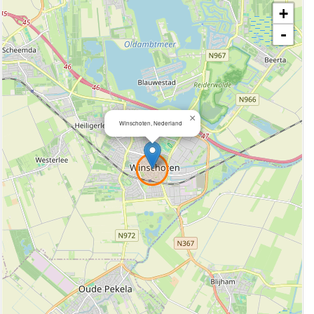
+
-
×
Winschoten, Nederland