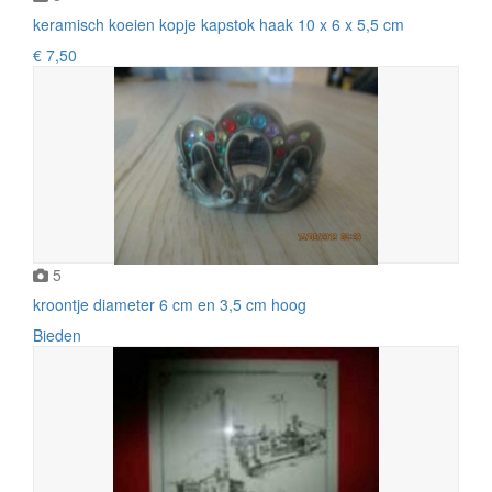
keramisch koeien kopje kapstok haak 10 x 6 x 5,5 cm
€ 7,50
5
kroontje diameter 6 cm en 3,5 cm hoog
Bieden