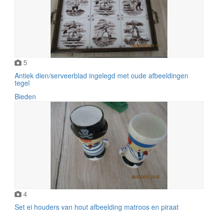
5
Antiek dien/serveerblad ingelegd met oude afbeeldingen
tegel
Bieden
4
Set ei houders van hout afbeelding matroos en piraat