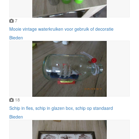
7
Mooie vintage waterkruiken voor gebruik of decoratie
Bieden
18
Schip in fles, schip in glazen box, schip op standaard
Bieden