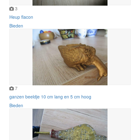
3
Heup flacon
Bieden
7
ganzen beeldje 10 cm lang en 5 cm hoog
Bieden