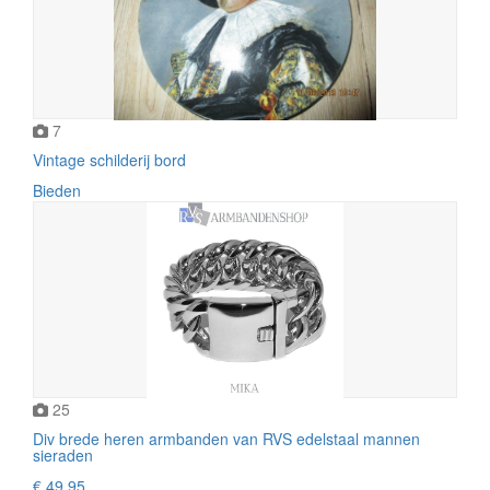
7
Vintage schilderij bord
Bieden
25
Div brede heren armbanden van RVS edelstaal mannen
sieraden
€ 49,95