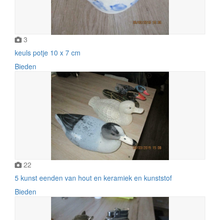
3
keuls potje 10 x 7 cm
Bieden
22
5 kunst eenden van hout en keramiek en kunststof
Bieden