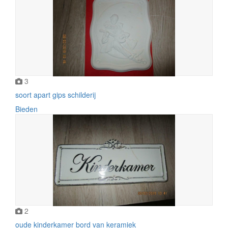
3
soort apart gips schilderij
Bieden
2
oude kinderkamer bord van keramiek