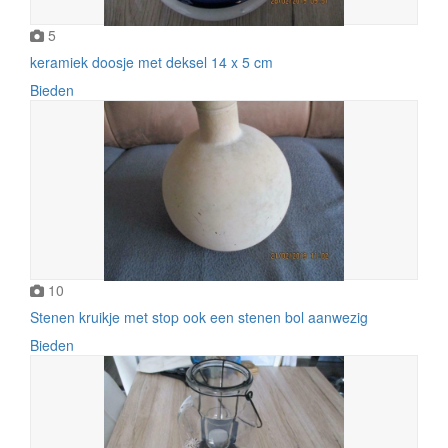
5
keramiek doosje met deksel 14 x 5 cm
Bieden
10
Stenen kruikje met stop ook een stenen bol aanwezig
Bieden