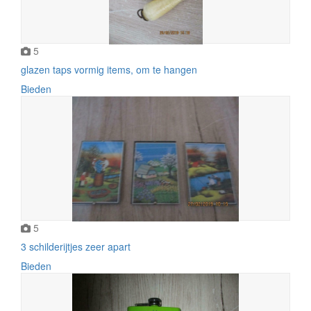
5
glazen taps vormig items, om te hangen
Bieden
5
3 schilderijtjes zeer apart
Bieden