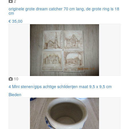
2
originele grote dream catcher 70 cm lang, de grote ring is 18
cm
€ 35,00
10
4 Mini stenen/gips achtige schilderijen maat 9,5 x 9,5 cm
Bieden